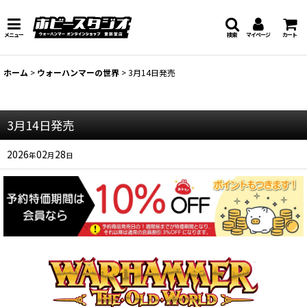
メニュー
検索
マイページ
カート
ホーム
>
ウォーハンマーの世界
>
3月14日発売
3月14日発売
2026
02
28
年
月
日