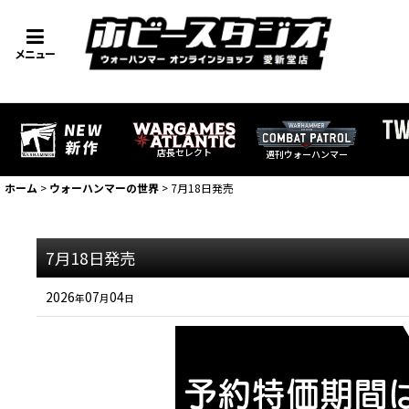
メニュー
店長セレクト
週刊ウォーハンマー
ホーム
>
ウォーハンマーの世界
>
7月18日発売
7月18日発売
2026
07
04
年
月
日