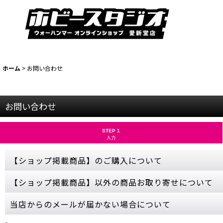
ホーム
>
お問い合わせ
お問い合わせ
STEP 1
入力
【ショップ掲載商品】のご購入について
お問い合わせから【ショップ掲載商品】のご注文は承っておりません
【ショップ掲載商品】以外の商品お取り寄せについて
ご購入希望の商品をカートに入れ、ご購入手続きを完了させてくださ
売切れにつきカートボタンが押せない商品につきましては、誠に申し
当ショップに掲載されていない商品でも、お取り寄せ可能な商品もご
当店からのメールが届かない場合について
ゲームズワークショップの公式サイトをご参照いただき、商品名・金
お取り寄せはメーカーの在庫状況次第となるため、お問い合わせをい
ご購入やお問い合わせから数日経っても当店からの連絡が無い場合、