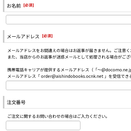
また、メーカーにて生産が終了した商品のお取り寄せは出来ません。
・迷惑メールフォルダに入っていないか
お名前
[
必須
]
あらかじめご了承ください。
・指定以外受信拒否やパソコンメール拒否などの設定をしていないか
・記入した自分のメールアドレスは間違っていなかったか
などをご確認のうえお問い合わせください。
メールアドレス
[
必須
]
メールアドレスをお間違えの場合はお返事が届きません。ご注意く
また、当店からのお返事が迷惑メールとして処理される場合がござ
携帯電話キャリアが提供するメールアドレス（「〜@docomo.ne.jp
メールアドレス「 order@aishindobooks.ocnk.net 」を
注文番号
ご注文に関するお問い合わせの場合はご入力ください。