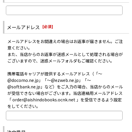
お取り寄せはメーカーの在庫状況次第となるため、お問い合わせを
届いていない可能性がございます。
いただいても、正確な商品入荷日はお答えできない場合がございま
・迷惑メールフォルダに入っていないか
す。
・指定以外受信拒否やパソコンメール拒否などの設定をしていない
また、メーカーにて生産が終了した商品のお取り寄せは出来ませ
か
メールアドレス
[
必須
]
ん。
・記入した自分のメールアドレスは間違っていなかったか
あらかじめご了承ください。
などをご確認のうえお問い合わせください。
メールアドレスをお間違えの場合はお返事が届きません。ご注
意ください。
また、当店からのお返事が迷惑メールとして処理される場合が
ございますので、迷惑メールフォルダもご確認ください。
携帯電話キャリアが提供するメールアドレス（「〜
@docomo.ne.jp」「〜@ezweb.ne.jp」「〜
@softbank.ne.jp」など）をご入力の場合、当店からのメール
が受信できない場合がございます。当店連絡用メールアドレス
「 order@aishindobooks.ocnk.net 」を受信できるよう設定
をしてください。