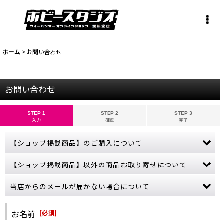
ホーム
>
お問い合わせ
お問い合わせ
STEP 1
STEP 2
STEP 3
入力
確認
完了
【ショップ掲載商品】のご購入について
お問い合わせから【ショップ掲載商品】のご注文は承っておりませ
【ショップ掲載商品】以外の商品お取り寄せについて
ん。
ご購入希望の商品をカートに入れ、ご購入手続きを完了させてくだ
当ショップに掲載されていない商品でも、お取り寄せ可能な商品も
当店からのメールが届かない場合について
さい。
ございます。
売切れにつきカートボタンが押せない商品につきましては、誠に申
ゲームズワークショップの公式サイトをご参照いただき、商品名・
ご購入やお問い合わせから数日経っても当店からの連絡が無い場
し訳ございませんが、商品入荷まで今しばらくお待ちください。
金額などの詳しい情報をお教えください。
合、受信拒否やフィルターなどの設定により、当店からのメールが
お名前
[
必須
]