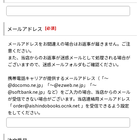
お取り寄せはメーカーの在庫状況次第となるため、お問い合わせを
届いていない可能性がございます。
いただいても、正確な商品入荷日はお答えできない場合がございま
・迷惑メールフォルダに入っていないか
す。
・指定以外受信拒否やパソコンメール拒否などの設定をしていない
また、メーカーにて生産が終了した商品のお取り寄せは出来ませ
か
メールアドレス
[
必須
]
ん。
・記入した自分のメールアドレスは間違っていなかったか
あらかじめご了承ください。
などをご確認のうえお問い合わせください。
メールアドレスをお間違えの場合はお返事が届きません。ご注
意ください。
また、当店からのお返事が迷惑メールとして処理される場合が
ございますので、迷惑メールフォルダもご確認ください。
携帯電話キャリアが提供するメールアドレス（「〜
@docomo.ne.jp」「〜@ezweb.ne.jp」「〜
@softbank.ne.jp」など）をご入力の場合、当店からのメール
が受信できない場合がございます。当店連絡用メールアドレス
「 order@aishindobooks.ocnk.net 」を受信できるよう設定
をしてください。