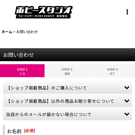
ホーム
>
お問い合わせ
お問い合わせ
STEP 1
STEP 2
STEP 3
入力
確認
完了
【ショップ掲載商品】のご購入について
お問い合わせから【ショップ掲載商品】のご注文は承っておりませ
【ショップ掲載商品】以外の商品お取り寄せについて
ん。
ご購入希望の商品をカートに入れ、ご購入手続きを完了させてくだ
当ショップに掲載されていない商品でも、お取り寄せ可能な商品も
当店からのメールが届かない場合について
さい。
ございます。
売切れにつきカートボタンが押せない商品につきましては、誠に申
ゲームズワークショップの公式サイトをご参照いただき、商品名・
ご購入やお問い合わせから数日経っても当店からの連絡が無い場
し訳ございませんが、商品入荷まで今しばらくお待ちください。
金額などの詳しい情報をお教えください。
合、受信拒否やフィルターなどの設定により、当店からのメールが
お名前
[
必須
]