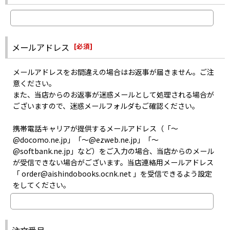
お取り寄せはメーカーの在庫状況次第となるため、お問い合わせを
届いていない可能性がございます。
いただいても、正確な商品入荷日はお答えできない場合がございま
・迷惑メールフォルダに入っていないか
す。
・指定以外受信拒否やパソコンメール拒否などの設定をしていない
また、メーカーにて生産が終了した商品のお取り寄せは出来ませ
か
メールアドレス
[
必須
]
ん。
・記入した自分のメールアドレスは間違っていなかったか
あらかじめご了承ください。
などをご確認のうえお問い合わせください。
メールアドレスをお間違えの場合はお返事が届きません。ご注
意ください。
また、当店からのお返事が迷惑メールとして処理される場合が
ございますので、迷惑メールフォルダもご確認ください。
携帯電話キャリアが提供するメールアドレス（「〜
@docomo.ne.jp」「〜@ezweb.ne.jp」「〜
@softbank.ne.jp」など）をご入力の場合、当店からのメール
が受信できない場合がございます。当店連絡用メールアドレス
「 order@aishindobooks.ocnk.net 」を受信できるよう設定
をしてください。