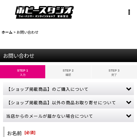
ホーム
>
お問い合わせ
お問い合わせ
STEP 1
STEP 2
STEP 3
入力
確認
完了
【ショップ掲載商品】のご購入について
お問い合わせから【ショップ掲載商品】のご注文は承っておりませ
【ショップ掲載商品】以外の商品お取り寄せについて
ん。
ご購入希望の商品をカートに入れ、ご購入手続きを完了させてくだ
当ショップに掲載されていない商品でも、お取り寄せ可能な商品も
当店からのメールが届かない場合について
さい。
ございます。
売切れにつきカートボタンが押せない商品につきましては、誠に申
ゲームズワークショップの公式サイトをご参照いただき、商品名・
ご購入やお問い合わせから数日経っても当店からの連絡が無い場
し訳ございませんが、商品入荷まで今しばらくお待ちください。
金額などの詳しい情報をお教えください。
合、受信拒否やフィルターなどの設定により、当店からのメールが
お名前
[
必須
]