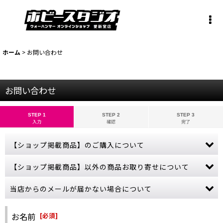
ホーム
>
お問い合わせ
お問い合わせ
STEP 1
STEP 2
STEP 3
入力
確認
完了
【ショップ掲載商品】のご購入について
お問い合わせから【ショップ掲載商品】のご注文は承っておりませ
【ショップ掲載商品】以外の商品お取り寄せについて
ん。
ご購入希望の商品をカートに入れ、ご購入手続きを完了させてくだ
当ショップに掲載されていない商品でも、お取り寄せ可能な商品も
当店からのメールが届かない場合について
さい。
ございます。
売切れにつきカートボタンが押せない商品につきましては、誠に申
ゲームズワークショップの公式サイトをご参照いただき、商品名・
ご購入やお問い合わせから数日経っても当店からの連絡が無い場
し訳ございませんが、商品入荷まで今しばらくお待ちください。
金額などの詳しい情報をお教えください。
合、受信拒否やフィルターなどの設定により、当店からのメールが
お名前
[
必須
]