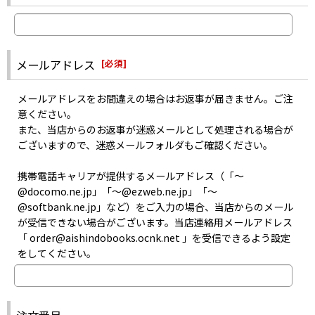
お取り寄せはメーカーの在庫状況次第となるため、お問い合わせを
届いていない可能性がございます。
いただいても、正確な商品入荷日はお答えできない場合がございま
・迷惑メールフォルダに入っていないか
す。
・指定以外受信拒否やパソコンメール拒否などの設定をしていない
また、メーカーにて生産が終了した商品のお取り寄せは出来ませ
か
メールアドレス
[
必須
]
ん。
・記入した自分のメールアドレスは間違っていなかったか
あらかじめご了承ください。
などをご確認のうえお問い合わせください。
メールアドレスをお間違えの場合はお返事が届きません。ご注
意ください。
また、当店からのお返事が迷惑メールとして処理される場合が
ございますので、迷惑メールフォルダもご確認ください。
携帯電話キャリアが提供するメールアドレス（「〜
@docomo.ne.jp」「〜@ezweb.ne.jp」「〜
@softbank.ne.jp」など）をご入力の場合、当店からのメール
が受信できない場合がございます。当店連絡用メールアドレス
「 order@aishindobooks.ocnk.net 」を受信できるよう設定
をしてください。