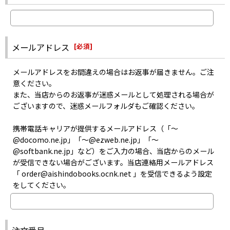
お取り寄せはメーカーの在庫状況次第となるため、お問い合わせを
届いていない可能性がございます。
いただいても、正確な商品入荷日はお答えできない場合がございま
・迷惑メールフォルダに入っていないか
す。
・指定以外受信拒否やパソコンメール拒否などの設定をしていない
また、メーカーにて生産が終了した商品のお取り寄せは出来ませ
か
メールアドレス
[
必須
]
ん。
・記入した自分のメールアドレスは間違っていなかったか
あらかじめご了承ください。
などをご確認のうえお問い合わせください。
メールアドレスをお間違えの場合はお返事が届きません。ご注
意ください。
また、当店からのお返事が迷惑メールとして処理される場合が
ございますので、迷惑メールフォルダもご確認ください。
携帯電話キャリアが提供するメールアドレス（「〜
@docomo.ne.jp」「〜@ezweb.ne.jp」「〜
@softbank.ne.jp」など）をご入力の場合、当店からのメール
が受信できない場合がございます。当店連絡用メールアドレス
「 order@aishindobooks.ocnk.net 」を受信できるよう設定
をしてください。