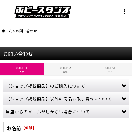
ホーム
>
お問い合わせ
お問い合わせ
STEP 1
STEP 2
STEP 3
入力
確認
完了
【ショップ掲載商品】のご購入について
お問い合わせから【ショップ掲載商品】のご注文は承っておりませ
【ショップ掲載商品】以外の商品お取り寄せについて
ん。
ご購入希望の商品をカートに入れ、ご購入手続きを完了させてくだ
当ショップに掲載されていない商品でも、お取り寄せ可能な商品も
当店からのメールが届かない場合について
さい。
ございます。
売切れにつきカートボタンが押せない商品につきましては、誠に申
ゲームズワークショップの公式サイトをご参照いただき、商品名・
ご購入やお問い合わせから数日経っても当店からの連絡が無い場
し訳ございませんが、商品入荷まで今しばらくお待ちください。
金額などの詳しい情報をお教えください。
合、受信拒否やフィルターなどの設定により、当店からのメールが
お名前
[
必須
]