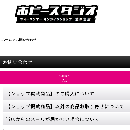
ホーム
>
お問い合わせ
お問い合わせ
STEP 1
入力
【ショップ掲載商品】のご購入について
お問い合わせから【ショップ掲載商品】のご注文は承っておりません
【ショップ掲載商品】以外の商品お取り寄せについて
ご購入希望の商品をカートに入れ、ご購入手続きを完了させてくださ
売切れにつきカートボタンが押せない商品につきましては、誠に申し
当ショップに掲載されていない商品でも、お取り寄せ可能な商品もご
当店からのメールが届かない場合について
ゲームズワークショップの公式サイトをご参照いただき、商品名・金
お取り寄せはメーカーの在庫状況次第となるため、お問い合わせをい
ご購入やお問い合わせから数日経っても当店からの連絡が無い場合、