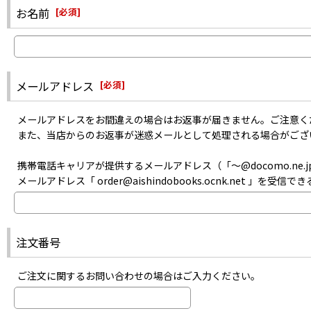
また、メーカーにて生産が終了した商品のお取り寄せは出来ません。
・迷惑メールフォルダに入っていないか
お名前
[
必須
]
あらかじめご了承ください。
・指定以外受信拒否やパソコンメール拒否などの設定をしていないか
・記入した自分のメールアドレスは間違っていなかったか
などをご確認のうえお問い合わせください。
メールアドレス
[
必須
]
メールアドレスをお間違えの場合はお返事が届きません。ご注意く
また、当店からのお返事が迷惑メールとして処理される場合がござ
携帯電話キャリアが提供するメールアドレス（「〜@docomo.ne.jp
メールアドレス「 order@aishindobooks.ocnk.net 」を
注文番号
ご注文に関するお問い合わせの場合はご入力ください。