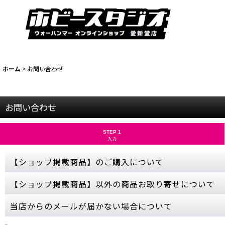
ホーム
>
お問い合わせ
お問い合わせ
STEP 1
入力
【ショップ掲載商品】のご購入について
お問い合わせから【ショップ掲載商品】のご注文は承っておりません
【ショップ掲載商品】以外の商品お取り寄せについて
ご購入希望の商品をカートに入れ、ご購入手続きを完了させてくださ
売切れにつきカートボタンが押せない商品につきましては、誠に申し
当ショップに掲載されていない商品でも、お取り寄せ可能な商品もご
当店からのメールが届かない場合について
ゲームズワークショップの公式サイトをご参照いただき、商品名・金
お取り寄せはメーカーの在庫状況次第となるため、お問い合わせをい
ご購入やお問い合わせから数日経っても当店からの連絡が無い場合、