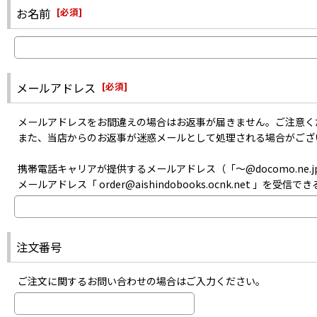
また、メーカーにて生産が終了した商品のお取り寄せは出来ません。
・迷惑メールフォルダに入っていないか
お名前
[
必須
]
あらかじめご了承ください。
・指定以外受信拒否やパソコンメール拒否などの設定をしていないか
・記入した自分のメールアドレスは間違っていなかったか
などをご確認のうえお問い合わせください。
メールアドレス
[
必須
]
メールアドレスをお間違えの場合はお返事が届きません。ご注意く
また、当店からのお返事が迷惑メールとして処理される場合がござ
携帯電話キャリアが提供するメールアドレス（「〜@docomo.ne.jp
メールアドレス「 order@aishindobooks.ocnk.net 」を
注文番号
ご注文に関するお問い合わせの場合はご入力ください。