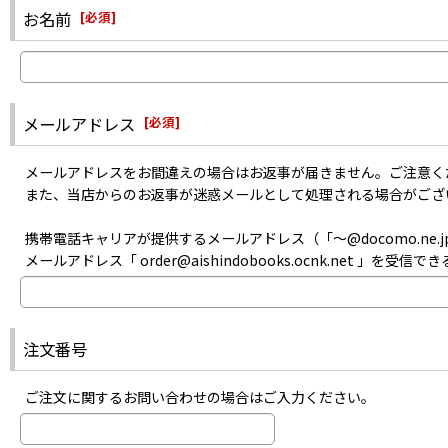
また、メーカーにて生産が終了した商品のお取り寄せは出来ません。
・迷惑メールフォルダに入っていないか
お名前
[
必須
]
あらかじめご了承ください。
・指定以外受信拒否やパソコンメール拒否などの設定をしていないか
・記入した自分のメールアドレスは間違っていなかったか
などをご確認のうえお問い合わせください。
メールアドレス
[
必須
]
メールアドレスをお間違えの場合はお返事が届きません。ご注意く
また、当店からのお返事が迷惑メールとして処理される場合がござ
携帯電話キャリアが提供するメールアドレス（「〜@docomo.ne.jp
メールアドレス「 order@aishindobooks.ocnk.net 」を
注文番号
ご注文に関するお問い合わせの場合はご入力ください。