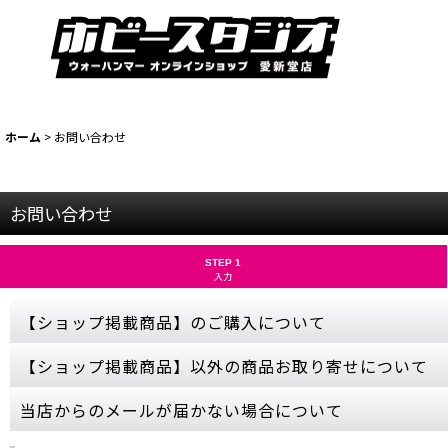
ホーム
>
お問い合わせ
お問い合わせ
STEP 1
入力
【ショップ掲載商品】のご購入について
お問い合わせから【ショップ掲載商品】のご注文は承っておりません
【ショップ掲載商品】以外の商品お取り寄せについて
ご購入希望の商品をカートに入れ、ご購入手続きを完了させてくださ
売切れにつきカートボタンが押せない商品につきましては、誠に申し
当ショップに掲載されていない商品でも、お取り寄せ可能な商品もご
当店からのメールが届かない場合について
ゲームズワークショップの公式サイトをご参照いただき、商品名・金
お取り寄せはメーカーの在庫状況次第となるため、お問い合わせをい
ご購入やお問い合わせから数日経っても当店からの連絡が無い場合、