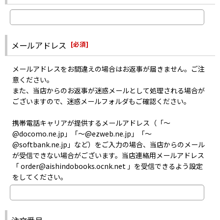
お取り寄せはメーカーの在庫状況次第となるため、お問い合わせを
届いていない可能性がございます。
いただいても、正確な商品入荷日はお答えできない場合がございま
・迷惑メールフォルダに入っていないか
す。
・指定以外受信拒否やパソコンメール拒否などの設定をしていない
また、メーカーにて生産が終了した商品のお取り寄せは出来ませ
か
メールアドレス
[
必須
]
ん。
・記入した自分のメールアドレスは間違っていなかったか
あらかじめご了承ください。
などをご確認のうえお問い合わせください。
メールアドレスをお間違えの場合はお返事が届きません。ご注
意ください。
また、当店からのお返事が迷惑メールとして処理される場合が
ございますので、迷惑メールフォルダもご確認ください。
携帯電話キャリアが提供するメールアドレス（「〜
@docomo.ne.jp」「〜@ezweb.ne.jp」「〜
@softbank.ne.jp」など）をご入力の場合、当店からのメール
が受信できない場合がございます。当店連絡用メールアドレス
「 order@aishindobooks.ocnk.net 」を受信できるよう設定
をしてください。