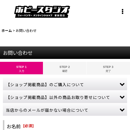
ホーム
>
お問い合わせ
お問い合わせ
STEP 1
STEP 2
STEP 3
入力
確認
完了
【ショップ掲載商品】のご購入について
お問い合わせから【ショップ掲載商品】のご注文は承っておりませ
【ショップ掲載商品】以外の商品お取り寄せについて
ん。
ご購入希望の商品をカートに入れ、ご購入手続きを完了させてくだ
当ショップに掲載されていない商品でも、お取り寄せ可能な商品も
当店からのメールが届かない場合について
さい。
ございます。
売切れにつきカートボタンが押せない商品につきましては、誠に申
ゲームズワークショップの公式サイトをご参照いただき、商品名・
ご購入やお問い合わせから数日経っても当店からの連絡が無い場
し訳ございませんが、商品入荷まで今しばらくお待ちください。
金額などの詳しい情報をお教えください。
合、受信拒否やフィルターなどの設定により、当店からのメールが
お名前
[
必須
]