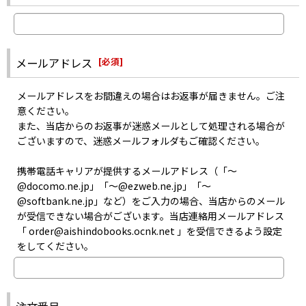
お取り寄せはメーカーの在庫状況次第となるため、お問い合わせを
届いていない可能性がございます。
いただいても、正確な商品入荷日はお答えできない場合がございま
・迷惑メールフォルダに入っていないか
す。
・指定以外受信拒否やパソコンメール拒否などの設定をしていない
また、メーカーにて生産が終了した商品のお取り寄せは出来ませ
か
メールアドレス
[
必須
]
ん。
・記入した自分のメールアドレスは間違っていなかったか
あらかじめご了承ください。
などをご確認のうえお問い合わせください。
メールアドレスをお間違えの場合はお返事が届きません。ご注
意ください。
また、当店からのお返事が迷惑メールとして処理される場合が
ございますので、迷惑メールフォルダもご確認ください。
携帯電話キャリアが提供するメールアドレス（「〜
@docomo.ne.jp」「〜@ezweb.ne.jp」「〜
@softbank.ne.jp」など）をご入力の場合、当店からのメール
が受信できない場合がございます。当店連絡用メールアドレス
「 order@aishindobooks.ocnk.net 」を受信できるよう設定
をしてください。