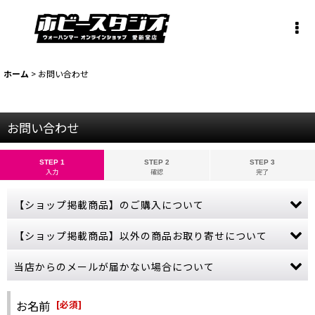
ホーム
>
お問い合わせ
お問い合わせ
STEP 1
STEP 2
STEP 3
入力
確認
完了
【ショップ掲載商品】のご購入について
お問い合わせから【ショップ掲載商品】のご注文は承っておりませ
【ショップ掲載商品】以外の商品お取り寄せについて
ん。
ご購入希望の商品をカートに入れ、ご購入手続きを完了させてくだ
当ショップに掲載されていない商品でも、お取り寄せ可能な商品も
当店からのメールが届かない場合について
さい。
ございます。
売切れにつきカートボタンが押せない商品につきましては、誠に申
ゲームズワークショップの公式サイトをご参照いただき、商品名・
ご購入やお問い合わせから数日経っても当店からの連絡が無い場
し訳ございませんが、商品入荷まで今しばらくお待ちください。
金額などの詳しい情報をお教えください。
合、受信拒否やフィルターなどの設定により、当店からのメールが
お名前
[
必須
]