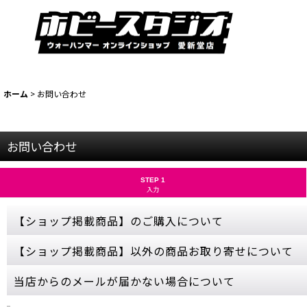
ホーム
>
お問い合わせ
お問い合わせ
STEP 1
入力
【ショップ掲載商品】のご購入について
お問い合わせから【ショップ掲載商品】のご注文は承っておりません
【ショップ掲載商品】以外の商品お取り寄せについて
ご購入希望の商品をカートに入れ、ご購入手続きを完了させてくださ
売切れにつきカートボタンが押せない商品につきましては、誠に申し
当ショップに掲載されていない商品でも、お取り寄せ可能な商品もご
当店からのメールが届かない場合について
ゲームズワークショップの公式サイトをご参照いただき、商品名・金
お取り寄せはメーカーの在庫状況次第となるため、お問い合わせをい
ご購入やお問い合わせから数日経っても当店からの連絡が無い場合、