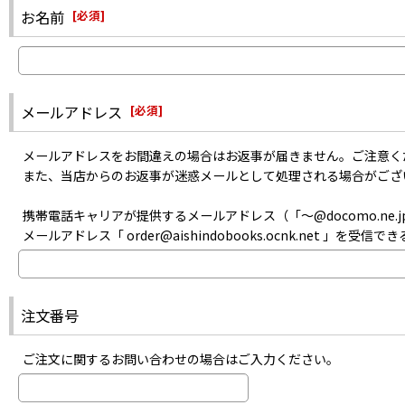
また、メーカーにて生産が終了した商品のお取り寄せは出来ません。
・迷惑メールフォルダに入っていないか
お名前
[
必須
]
あらかじめご了承ください。
・指定以外受信拒否やパソコンメール拒否などの設定をしていないか
・記入した自分のメールアドレスは間違っていなかったか
などをご確認のうえお問い合わせください。
メールアドレス
[
必須
]
メールアドレスをお間違えの場合はお返事が届きません。ご注意く
また、当店からのお返事が迷惑メールとして処理される場合がござ
携帯電話キャリアが提供するメールアドレス（「〜@docomo.ne.jp
メールアドレス「 order@aishindobooks.ocnk.net 」を
注文番号
ご注文に関するお問い合わせの場合はご入力ください。