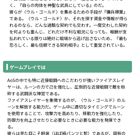
く、『自らの肉体を神聖な武具にしている』のだ。
彼らが〈ウル・ゴールド〉を集めるための手段が『傭兵稼業』
である。〈ウル・ゴールド〉か、それを探す資金や情報が得ら
れるのなら、どんな過酷な契約でも交わす。一度交わした契約
を何よりも重んじ、どれだけ不利な戦況になっても、報酬が支
払われている限りは絶対に戦場から逃げ出さないため、『最も
恐ろしく、最も信頼できる契約相手』として重宝されている。
ゲームプレイでは
AoSの中でも特に近接戦闘へのこだわりが強いファイアスレイ
ヤーは、ルーンの力で己を強化し、圧倒的な近接戦闘で敵を粉
砕する武闘派な陣営である。
ファイアスレイヤーを象徴するのが、〈ウル・ゴールド〉のル
ーンを解放する能力だ。ゲーム中に適切なタイミングでルーン
を使用することで、攻撃力を高めたり、移動力を強化したり、
防御力を向上させたりと必要なときに必要な能力を発揮でき
る。
彼らは見た目こそ軽装（ほぼ紐パンツと髭）であるが、固有の