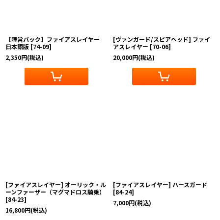
絞り込む
【陣営パック】ファイアスレイヤー
[ヴァンガード/スピアヘッド] ファイ
日本語版
[
74-09
]
アスレイヤー
[
70-06
]
2,350
円
(税込)
20,000
円
(税込)
[ファイアスレイヤー] オーリック・ル
[ファイアスレイヤー] ハースガード
ーンファーザー（マグマドロス騎乗）
[
84-24
]
[
84-23
]
7,000
円
(税込)
16,800
円
(税込)