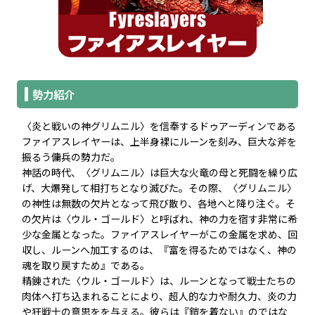
勢力紹介
〈炎と戦いの神グリムニル〉を信奉するドゥアーディンである
ファイアスレイヤーは、上半身裸にルーンを刻み、巨大な斧を
振るう傭兵の勢力だ。
神話の時代、〈グリムニル〉は巨大な火竜の母と死闘を繰り広
げ、大爆発して相打ちとなり滅びた。その際、〈グリムニル〉
の神性は無数の欠片となって飛び散り、各地へと降り注ぐ。そ
の欠片は〈ウル・ゴールド〉と呼ばれ、神の力を宿す非常に希
少な金属となった。ファイアスレイヤーがこの金属を求め、回
収し、ルーンへ加工するのは、『富を得るためではなく、神の
魂を取り戻すため』である。
精錬された〈ウル・ゴールド〉は、ルーンとなって戦士たちの
肉体へ打ち込まれることにより、超人的な力や耐久力、炎の力
や狂戦士の意思をを与える。彼らは『鎧を着ない』のではな