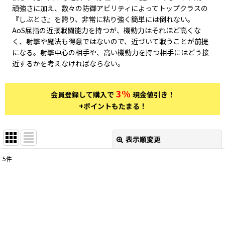
頑強さに加え、数々の防御アビリティによってトップクラスの
『しぶとさ』を誇り、非常に粘り強く簡単には倒れない。
AoS屈指の近接戦闘能力を持つが、機動力はそれほど高くな
く、射撃や魔法も得意ではないので、近づいて戦うことが前提
になる。射撃中心の相手や、高い機動力を持つ相手にはどう接
近するかを考えなければならない。
3%
会員登録して購入で
現金値引き！
+ポイントもたまる！
表示順変更
閉じる
5
件
表示数
:
在庫あり
並び順
: