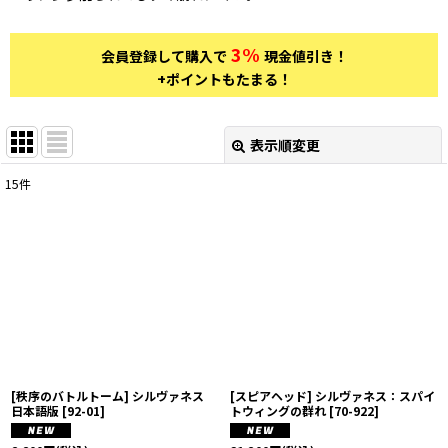
3%
会員登録して購入で
現金値引き！
+ポイントもたまる！
表示順変更
閉じる
15
件
表示数
:
在庫あり
並び順
:
絞り込む
[秩序のバトルトーム] シルヴァネス
[スピアヘッド] シルヴァネス：スパイ
日本語版
[
92-01
]
トウィングの群れ
[
70-922
]