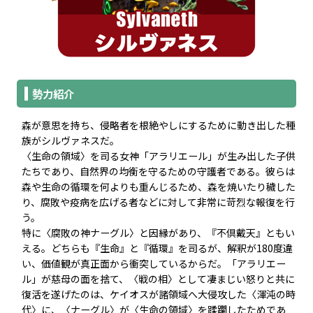
勢力紹介
森が意思を持ち、侵略者を根絶やしにするために動き出した種
族がシルヴァネスだ。
〈生命の領域〉を司る女神「アラリエール」が生み出した子供
たちであり、自然界の均衡を守るための守護者である。彼らは
森や生命の循環を何よりも重んじるため、森を焼いたり穢した
り、腐敗や疫病を広げる者などに対して非常に苛烈な報復を行
う。
特に〈腐敗の神ナーグル〉と因縁があり、『不倶戴天』ともい
える。どちらも『生命』と『循環』を司るが、解釈が180度違
い、価値観が真正面から衝突しているからだ。「アラリエー
ル」が慈母の面を捨て、〈戦の相〉として凄まじい怒りと共に
復活を遂げたのは、ケイオスが諸領域へ大侵攻した〈渾沌の時
代〉に、〈ナーグル〉が〈生命の領域〉を蹂躙したためであ