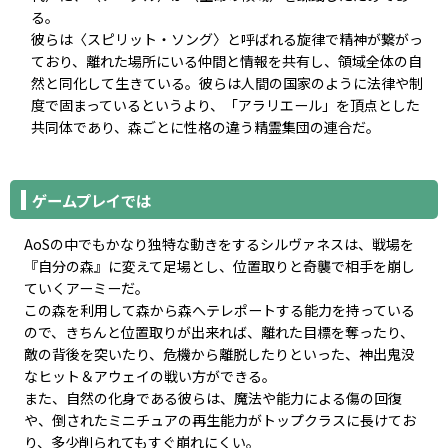
る。
彼らは〈スピリット・ソング〉と呼ばれる旋律で精神が繋がっ
ており、離れた場所にいる仲間と情報を共有し、領域全体の自
然と同化して生きている。彼らは人間の国家のように法律や制
度で固まっているというより、「アラリエール」を頂点とした
共同体であり、森ごとに性格の違う精霊集団の連合だ。
ゲームプレイでは
AoSの中でもかなり独特な動きをするシルヴァネスは、戦場を
『自分の森』に変えて足場とし、位置取りと奇襲で相手を崩し
ていくアーミーだ。
この森を利用して森から森へテレポートする能力を持っている
ので、きちんと位置取りが出来れば、離れた目標を奪ったり、
敵の背後を突いたり、危機から離脱したりといった、神出鬼没
なヒット＆アウェイの戦い方ができる。
また、自然の化身である彼らは、魔法や能力による傷の回復
や、倒されたミニチュアの再生能力がトップクラスに長けてお
り、多少削られてもすぐ崩れにくい。