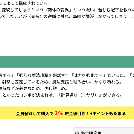
ちによって構成されている。
と変貌してしまうという『肉体の変異』という呪いに苦しむ配下を救う
ってしたことが〈皇帝〉の逆鱗に触れ、軍団が壊滅しかかってしまう。
害する』『強烈な魔法攻撃を飛ばす』『味方を強化する』といった、『
、射撃も安定しているため、魔法支援と噛み合い、かなり頼れる。
理解などが必要なため、少し難しめ。
』といったコンボが決まれば、『計算通り（ニヤリ）』ができる。
3%
会員登録して購入で
現金値引き！
+ポイントもたまる！
表示順変更