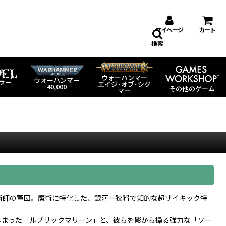
マイページ
カート
検索
ウォーハンマー
ウォーハンマー
ラー
エイジ･オブ･シグ
40,000
その他のゲーム
マー
術師の軍団。魔術に特化した、銀河一狡猾で知的な超サイキック特
しまった「ルブリックマリーン」と、彼らを影から操る強力な「ソー