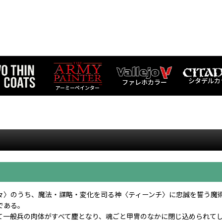
シタデルカ
ファレホカラー
アーミーペインター
々〉のうち、魔法・謀略・変化を司る神〈ティーンチ〉に忠誠を誓う魔
である。
て一般兵の肉体がすべて塵となり、魂ごと甲冑のなかに閉じ込められて