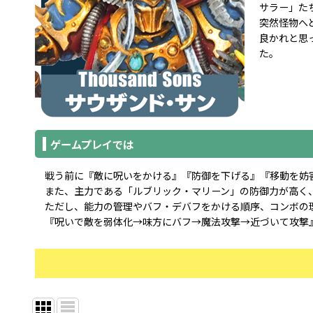
サラー」た
突然怪物へ
良かれと思
た。
ゲームプレイでは
戦う前に『敵に呪いをかける』『防御を下げる』『移動を妨
また、主力である「ルブリック・マリーン」の防御力が高く
ただし、能力の管理やバフ・デバフをかける順序、コンボの
『呪いで敵を弱体化→味方にバフ→魔法攻撃→近づいて攻撃