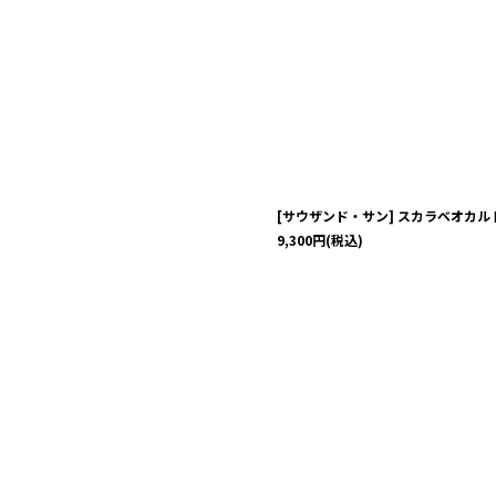
[サウザンド・サン] スカラベオカ
9,300
円
(税込)