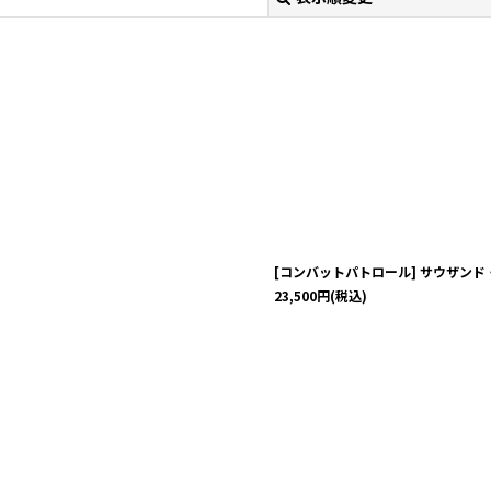
絞り込む
[コンバットパトロール] サウザンド
23,500
円
(税込)