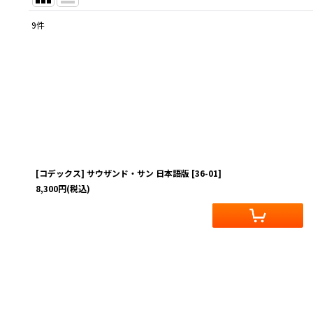
9
件
表示数
:
在庫あり
並び順
:
[コデックス] サウザンド・サン 日本語版
[
36-01
]
8,300
円
(税込)