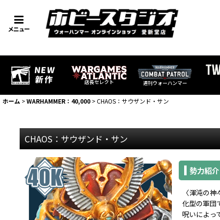
メニュー
店長セレクト
週刊ウォーハンマー
ホーム
>
WARHAMMER：40,000
>
CHAOS：サウザンド・サン
CHAOS：サウザンド・サン
勢力紹介
〈渾沌の神
化型の軍団
呪いによっ