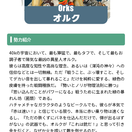
勢力紹介
40kの宇宙において、最も獰猛で、最もタフで、そして最もお
調子者で陽気な最凶の異星人オルク。
彼らは高度な知性や高尚な理念、あるいは〈渾沌の神々〉への
信仰などとは一切無縁。ただ『戦うこと、ぶっ壊すこと、そし
てデカい音を出して暴れること』だけを純粋に愛する、緑色の
皮膚を持った戦闘種族だ。『勢いとノリが物理法則に勝つ』
『思い込んだことがパワーになる』戦うために生まれた緑の暴
れん坊（菌類）である。
ハチャメチャなガラクタのようなビークルでも、彼らが本気で
『赤は速い！』と信じている限り、本当に赤い乗り物は速くな
るし、『ただの鉄くずにバネを仕込んだだけで、弾が出るはず
がない』の武器でも、オルクが『これは銃だ！』と思って引き
金を引くと、なぜか火を噴いて敵を倒せるのだ。