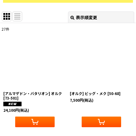
表示順変更
閉じる
27
件
表示数
:
在庫あり
並び順
:
絞り込む
[アルマゲドン・バタリオン] オルク
[オルク] ビッグ・メク
[
50-68
]
[
73-501
]
7,500
円
(税込)
24,100
円
(税込)