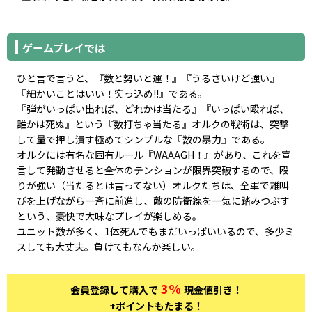
ゲームプレイでは
ひと言で言うと、『数と勢いと運！』『うるさいけど強い』
『細かいことはいい！突っ込め!!』である。
『弾がいっぱい出れば、どれかは当たる』『いっぱい殴れば、
誰かは死ぬ』という『数打ちゃ当たる』オルクの戦術は、突撃
して量で押し潰す極めてシンプルな『数の暴力』である。
オルクには有名な固有ルール『WAAAGH！』があり、これを宣
言して発動させると全体のテンションが限界突破するので、殴
りが強い（当たるとは言ってない）オルクたちは、全軍で雄叫
びを上げながら一斉に前進し、敵の防衛線を一気に踏みつぶす
という、豪快で大味なプレイが楽しめる。
ユニット数が多く、1体死んでもまだいっぱいいるので、多少ミ
スしても大丈夫。負けてもなんか楽しい。
3%
会員登録して購入で
現金値引き！
+ポイントもたまる！