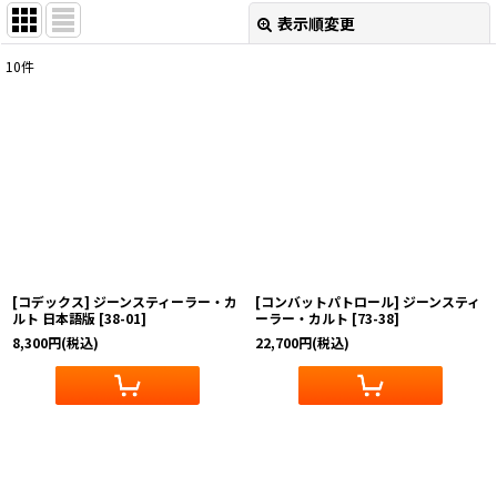
表示順変更
閉じる
10
件
表示数
:
在庫あり
並び順
:
絞り込む
[コデックス] ジーンスティーラー・カ
[コンバットパトロール] ジーンスティ
ルト 日本語版
[
38-01
]
ーラー・カルト
[
73-38
]
8,300
円
(税込)
22,700
円
(税込)