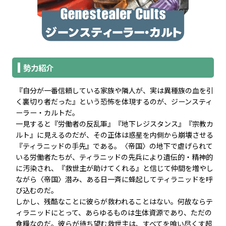
勢力紹介
『自分が一番信頼している家族や隣人が、実は異種族の血を引
く裏切り者だった』という恐怖を体現するのが、ジーンスティ
ーラー・カルトだ。
一見すると『労働者の反乱軍』『地下レジスタンス』『宗教カ
ルト』に見えるのだが、その正体は惑星を内側から崩壊させる
『ティラニッドの手先』である。〈帝国〉の地下で虐げられて
いる労働者たちが、ティラニッドの先兵により遺伝的・精神的
に汚染され、『救世主が助けてくれる』と信じて仲間を増やし
ながら〈帝国〉潜み、ある日一斉に蜂起してティラニッドを呼
び込むのだ。
しかし、残酷なことに彼らが救われることはない。何故ならテ
ィラニッドにとって、あらゆるものは生体資源であり、ただの
食糧なのだ。彼らが待ち望む救世主は、すべてを喰い尽くす超