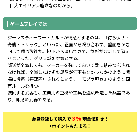
巨大エイリアン艦隊なのだから。
ゲームプレイでは
ジーンスティーラー・カルトが得意とするのは、『待ち伏せ・
奇襲・トリック』といった、正面から殴り合わず、盤面をかき
回して勝つ戦術だ。地下から湧いてきて、急所だけ刺して消え
るといった、ゲリラ戦を得意とする。
部隊が全滅しても、マーカーを残しておいて敵に踏みつぶされ
なければ、全滅したはずの部隊が何事もなかったかのように戦
場に帰還（再配置）されるという、『モグラ叩き』のような固
有ルールを持つ。
装備する武器も、工業用の重機や工具を違法改造した兵器であ
り、即席の武器である。
3%
会員登録して購入で
現金値引き！
+ポイントもたまる！