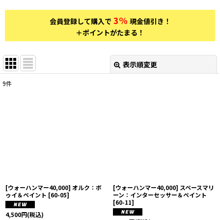
3%
会員登録して購入で
現金値引き！
＋ポイントがたまる！
表示順変更
閉じる
9
件
表示数
:
在庫あり
並び順
:
絞り込む
[ウォーハンマー40,000] オルク：ボ
[ウォーハンマー40,000] スペースマリ
ゥイ＆ペイント
[
60-05
]
ーン：インターセッサー＆ペイント
[
60-11
]
4,500
円
(税込)