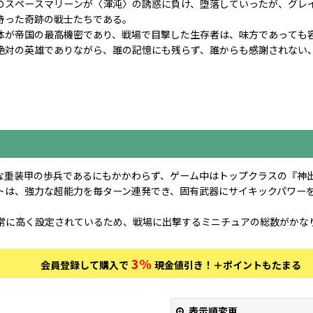
のスペースマリーンが〈渾沌〉の誘惑に負け、堕落していったが、グレ
持った奇跡の戦士たちである。
体が帝国の最高機密であり、戦場で目撃した生存者は、味方であっても
絶対の英雄でありながら、誰の記憶にも残らず、誰からも感謝されない
な重装甲の歩兵であるにもかかわらず、ゲーム中はトップクラスの『神
トは、強力な超能力を毎ターン連発でき、固有武器にサイキックパワー
常に高く設定されているため、戦場に出撃するミニチュアの総数がかな
3%
会員登録して購入で
現金値引き！＋ポイントもたまる
表示順変更