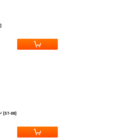
]
ド
[
57-08
]