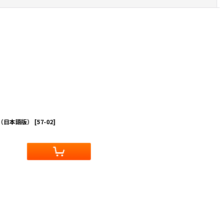
ト（日本語版）
[
57-02
]