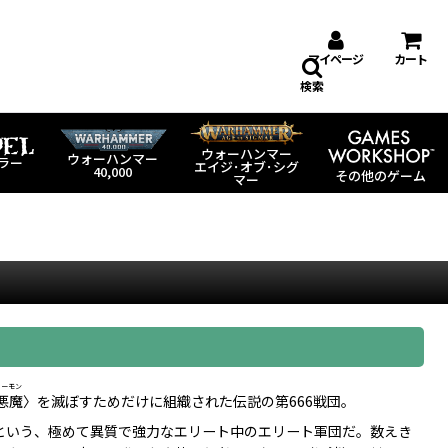
マイページ
カート
検索
ウォーハンマー
ウォーハンマー
ラー
エイジ･オブ･シグ
40,000
その他のゲーム
マー
ィーモン
悪魔
〉を滅ぼすためだけに組織された伝説の第666戦団。
という、極めて異質で強力なエリート中のエリート軍団だ。数えき