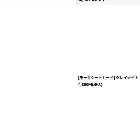
絞り込む
[データシートカード] グレイナイ
4,800
円
(税込)