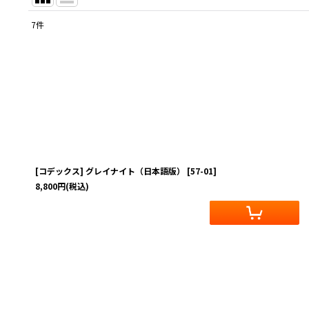
7
件
表示数
:
在庫あり
並び順
:
[コデックス] グレイナイト（日本語版）
[
57-01
]
8,800
円
(税込)