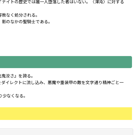
イナイトの歴史では誰一人堕落した者はいない。〈渾沌〉に対する
容赦なく処分される。
、影のなかの聖騎士である。
出鬼没さ』を誇る。
をダイレクトに流し込み、悪魔や重装甲の敵を文字通り精神ごと一
り少なくなる。
閉じる