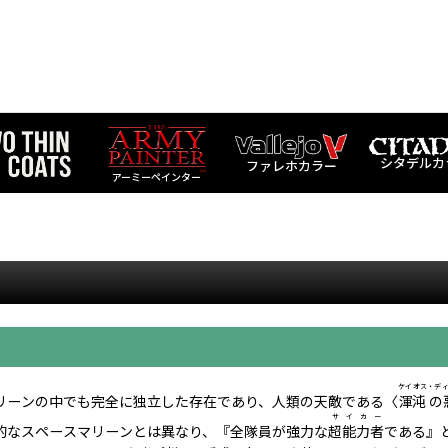
シタデルカ
ファレホカラー
アーミーペインター
ケイオス・デ
リーンの中でも完全に独立した存在であり、人類の天敵である〈
渾沌 の
サイカー
的なスペースマリーンとは異なり、『全隊員が強力な
超能力者
である』