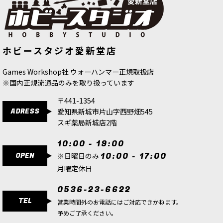
[シタデルカラー：LAYER]
[シタデルカラー：BASE] INCUBI
ホビースタジオ愛新堂店
WARPFIEND GREY ワープフィーン
DARKNESS インキュビ・ダークネス
ド・グレイ
[
22-11
]
[
21-11
]
580
円
(税込)
580
円
(税込)
Games Workshop社 ウォーハンマー正規取扱店
※国内正規流通品のみを取り扱っています
〒441-1354
ADRESS
愛知県新城市片山字西野畑545
スギ薬局新城店2階
10:00 - 19:00
OPEN
10:00 - 17:00
※日曜日のみ
月曜定休日
0536-23-6622
TEL
営業時間外のお電話にはご対応できかねます。
予めご了承ください。