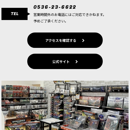
エルフ。敬虔なるマグナス帝の治世に、エンパイ
0536-23-6622
アの帝立魔術大学校設立にも尽力。
TEL
営業時間外のお電話にはご対応できかねます。
予めご了承ください。
[シタデルカラー：LAYER] LOTHERN BLUE ロー
ザン・ブルー
[
22-18
]
580
円
(税込)
アクセスを確認する
4点
淡い空色。勿忘草色。「ローザン」とは、ウォー
ハンマー世界にあるエルフの島大陸ウルサーンに
ある巨大港湾都市。波しぶきのように淡く、そし
公式サイト
てあまりにも儚すぎる青。