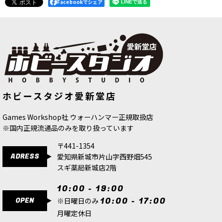
Facebookでシェア
980
円
(税込)
6点
藍色。「ドラッケンホフ」は、ウォーハンマー世
界のエンパイア東部、かつてのズィルヴァニア撰
帝候領(現在スターランドに併合)に現存する城
名。
[シタデルカラー：DRY] IMRIK BLUE イムリッ
[ウォーハンマーカラー：BASE] アヴ
[ウォーハンマーカラー：BASE] メカ
ホビースタジオ愛新堂店
ァーランド・サンセット・イエロー
ニカス・スタンダード・グレイ
[
21-
ク・ブルー
[
23-20
]
[
21-01
]
24
]
580
円
(税込)
580
円
(税込)
580
円
(税込)
Games Workshop社 ウォーハンマー正規取扱店
8点
※国内正規流通品のみを取り扱っています
青藤色。「ホエス・ブルー」より更に青味が強
い。
〒441-1354
ADRESS
愛知県新城市片山字西野畑545
[シタデルカラー：LAYER] TECLIS BLUE テクリ
スギ薬局新城店2階
ス・ブルー
[
22-17
]
580
円
(税込)
10:00 - 19:00
6点
OPEN
10:00 - 17:00
※日曜日のみ
明るい瑠璃色。ライトブルー。「テクリス」と
月曜定休日
は、ウォーハンマー世界で有数の大魔術師、ハイ