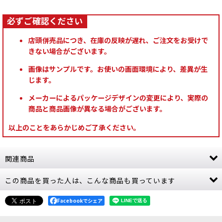
店頭併売品につき、在庫の反映が遅れ、ご注文をお受けで
きない場合がございます。
画像はサンプルです。お使いの画面環境により、差異が生
じます。
メーカーによるパッケージデザインの変更により、実際の
商品と商品画像が異なる場合がございます。
以上のことをあらかじめご了承ください。
関連商品
この商品を買った人は、こんな商品も買っています
[シタデルカラー：SHADE] COELIA GREENSHADE
コエリア・グリーンシェイド
[
24-22
]
980
Facebookでシェア
円
(税込)
6点