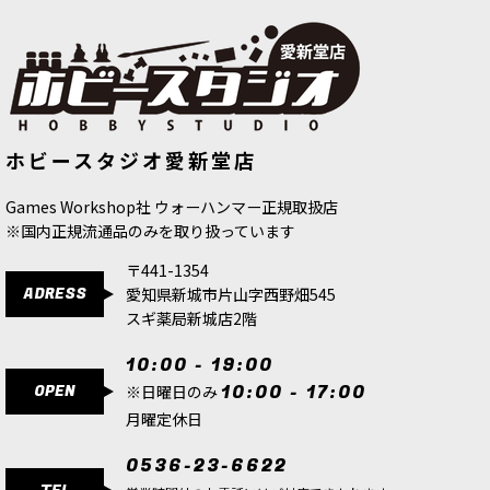
青緑色。「コエリア」は、ウォーハンマー40,000
銀河に浮かぶ惑星名。かの惑星に繁茂する植物が
なす緑の天蓋を思わせる。
[シタデルカラー：DRY] SKINK BLUE スキンク・
ブルー
[
23-06
]
[シタデルカラー：BASE] BARAK-
[ウォーハンマーカラー：LAYER] スト
580
円
(税込)
ホビースタジオ愛新堂店
NAR BURGUNDY バラク・ナール・バ
ームヴァーミン・ファー
[
22-55
]
5点
ーガンディ
[
21-49
]
580
円
(税込)
580
円
(税込)
鮮やかな水色。「スキンク」とは、ウォーハンマ
Games Workshop社 ウォーハンマー正規取扱店
ー世界にある灼熱大陸ラストリアに住まう種族・
※国内正規流通品のみを取り扱っています
リザードマンの民族。職人や商人層をなす他、優
れた狩人でもあり、中には神官職につく者も。
〒441-1354
ADRESS
愛知県新城市片山字西野畑545
[シタデルカラー：LAYER] SOTEK GREEN ソテ
スギ薬局新城店2階
ク・グリーン
[
22-19
]
580
円
(税込)
10:00 - 19:00
1点
OPEN
10:00 - 17:00
※日曜日のみ
暗いターコイズ。納戸色。「ソテク」とは、ウォ
月曜定休日
ーハンマー世界最古の種族リザードマンが崇拝す
る古き神。翼を持つ双尾の蛇、あるいは双尾の彗
0536-23-6622
星となって顕現するという。