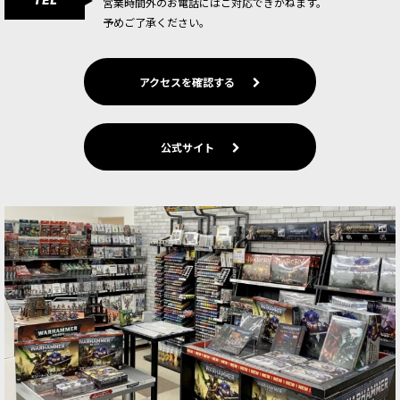
TEL
営業時間外のお電話にはご対応できかねます。
予めご了承ください。
[ウォーハンマーカラー：LAYER] テンプルガー
ド・ブルー
[
22-20
]
580
円
(税込)
アクセスを確認する
1点
明るいターコイズ。浅葱色。「テンプルガード」
は、ウォーハンマー世界のリザードマン社会にお
ける、神官と神殿の警護兵。戦士階層たるザウル
公式サイト
スの最精鋭たち。