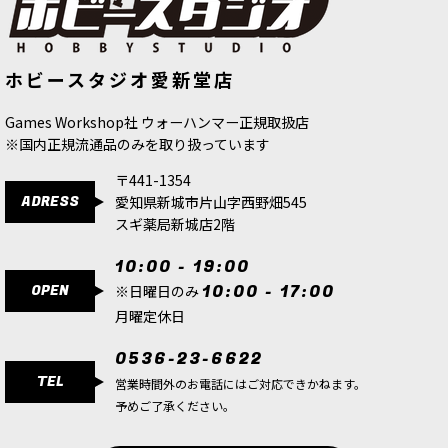
[シタデルカラー：BASE] DRYAD
[シタデルカラー：SHADE]
ホビースタジオ愛新堂店
BARK ドライアド・バーク
[
21-23
]
CARROBURG CRIMSON カルロブル
グ・クリムゾン
[
24-13
]
580
円
(税込)
980
円
(税込)
Games Workshop社 ウォーハンマー正規取扱店
※国内正規流通品のみを取り扱っています
〒441-1354
ADRESS
愛知県新城市片山字西野畑545
スギ薬局新城店2階
10:00 - 19:00
OPEN
10:00 - 17:00
※日曜日のみ
月曜定休日
0536-23-6622
TEL
営業時間外のお電話にはご対応できかねます。
予めご了承ください。