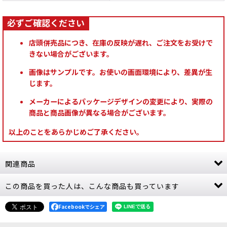
店頭併売品につき、在庫の反映が遅れ、ご注文をお受けで
きない場合がございます。
画像はサンプルです。お使いの画面環境により、差異が生
じます。
メーカーによるパッケージデザインの変更により、実際の
商品と商品画像が異なる場合がございます。
以上のことをあらかじめご了承ください。
関連商品
この商品を買った人は、こんな商品も買っています
[シタデルカラー：SHADE] AGRAX EARTHSHADE
アグラックス・アースシェイド
[
24-15
]
980
Facebookでシェア
円
(税込)
12点