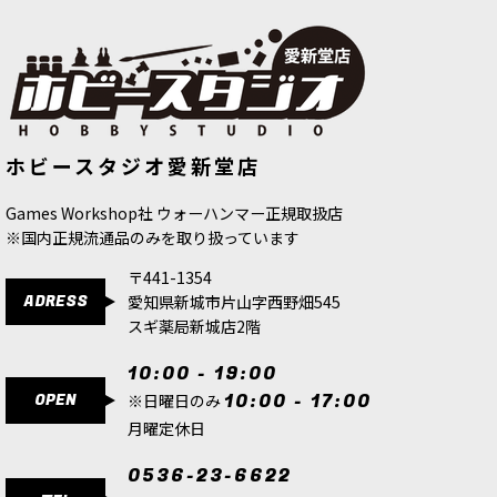
焦茶色。この「アグラックス」という名称は、実
は多くの謎に包まれており、その名が示す意味に
ついては、有識者の間で白熱した議論が交わされ
ている。
[シタデルカラー：LAYER] ELYSIAN GREEN エリ
シアン・グリーン
[
22-30
]
[シタデルカラー：BASE]
[シタデルカラー：TECHNICAL]
ホビースタジオ愛新堂店
DEATHWORLD FOREST デスワール
NIHILAKH OXIDE ニヒラーク・オキサ
580
円
(税込)
ド・フォレスト
[
21-15
]
イド
[
27-06
]
7点
580
円
(税込)
580
円
(税込)
Games Workshop社 ウォーハンマー正規取扱店
若草色。イエローグリーン。「エリシアン」と
※国内正規流通品のみを取り扱っています
は、ウォーハンマー40,000に浮かぶ惑星エリシア
に住む人類のこと。精強で知られるエリシア空挺
〒441-1354
連隊の故郷である。
ADRESS
愛知県新城市片山字西野畑545
スギ薬局新城店2階
[ウォーハンマーカラー：LAYER] オグリン・カ
モ・グリーン
[
22-31
]
10:00 - 19:00
580
円
(税込)
OPEN
10:00 - 17:00
※日曜日のみ
5点
月曜定休日
萌黄色。くすんだイエローグリーン。「オグリ
ン」とは、ウォーハンマー40,000に登場する亜人
0536-23-6622
種。強重力下の惑星に入植した結果、巨大化した