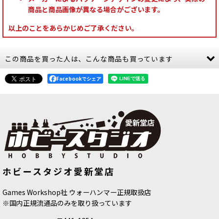
商品と商品画像が異なる場合がございます。
以上のことをあらかじめご了承ください。
この商品を買った人は、こんな商品も買っています
Facebookでシェア
[ウォーハンマーカラー：BASE] コル
[ウォーハンマーカラー：BASE] グレ
ホビースタジオ愛新堂店
ヴス・ブラック
[
21-44
]
イナイト・スティール
[
21-47
]
580
円
(税込)
580
円
(税込)
Games Workshop社 ウォーハンマー正規取扱店
※国内正規流通品のみを取り扱っています