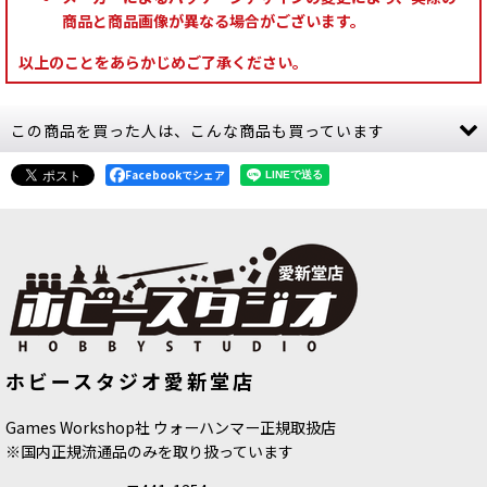
商品と商品画像が異なる場合がございます。
以上のことをあらかじめご了承ください。
この商品を買った人は、こんな商品も買っています
Facebookでシェア
[ウォーハンマーカラー：BASE] グレ
[シタデルカラー：BASE] XV-88 エッ
ホビースタジオ愛新堂店
イシーア
[
21-54
]
クスブイ・エイトエイト
[
21-21
]
580
円
(税込)
580
円
(税込)
Games Workshop社 ウォーハンマー正規取扱店
※国内正規流通品のみを取り扱っています