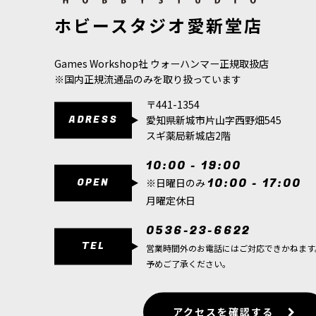
[シタデルカラー：LAYER] BLUE HORROR ブルー・ホラ
[シタデルカラー
ホビースタジオ愛新堂店
ー
[
22-84
]
ン・グリーン
580
円
(税込)
980
円
(税込)
Games Workshop社 ウォーハンマー正規取扱店
※国内正規流通品のみを取り扱っています
〒441-1354
ADRESS
愛知県新城市片山字西野畑545
スギ薬局新城店2階
10:00 - 19:00
OPEN
10:00 - 17:00
※日曜日のみ
月曜定休日
0536-23-6622
TEL
営業時間外のお電話にはご対応できかねます
予めご了承ください。
アクセスを確認する