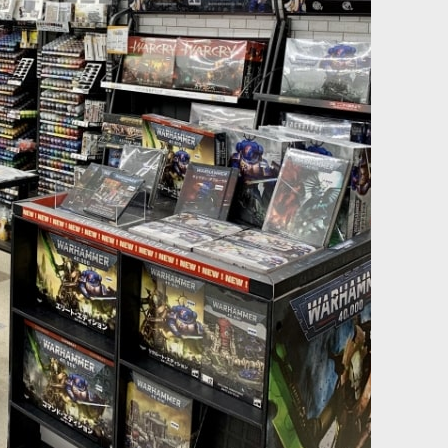
ORANGE スクイッ
[シタデルカラー：LAYER] BLOODREAVER FLESH ブラッ
ドリーヴァー・フレッシュ
[
22-92
]
580
円
(税込)