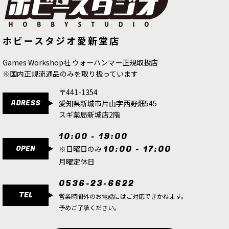
[ウォーハンマーカラー：LAYER] ドー
[ウォーハンマーカラー：BASE] イオ
ホビースタジオ愛新堂店
ンストーン・グレイ
[
22-49
]
ンラック・スキン
[
21-38
]
580
円
(税込)
580
円
(税込)
Games Workshop社 ウォーハンマー正規取扱店
※国内正規流通品のみを取り扱っています
〒441-1354
ADRESS
愛知県新城市片山字西野畑545
スギ薬局新城店2階
10:00 - 19:00
OPEN
10:00 - 17:00
※日曜日のみ
月曜定休日
0536-23-6622
TEL
営業時間外のお電話にはご対応できかねます。
予めご了承ください。