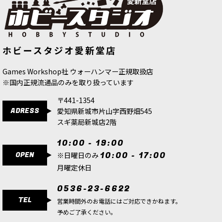
[シタデルカラー：DRY] RYZA RUST
[ウォーハンマーカラー：LAYER] ヴァ
ホビースタジオ愛新堂店
ライザ・ラスト
[
23-16
]
ズダッカ・レッド
[
22-07
]
580
円
(税込)
580
円
(税込)
Games Workshop社 ウォーハンマー正規取扱店
※国内正規流通品のみを取り扱っています
〒441-1354
ADRESS
愛知県新城市片山字西野畑545
スギ薬局新城店2階
10:00 - 19:00
OPEN
10:00 - 17:00
※日曜日のみ
月曜定休日
0536-23-6622
TEL
営業時間外のお電話にはご対応できかねます。
予めご了承ください。