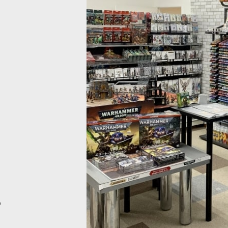
マーカラー：BASE] コラックス・ホワイト
[ウォーハンマーカラー：BASE] 
[
21-03
]
580
円
(税込)
。