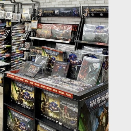
メフィストン・レッド
[ウォーハンマーカラー：BASE] レッドベルチャー
[
21-
28
]
580
円
(税込)