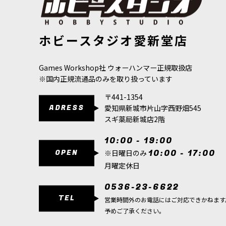
[シタデルカラー：SHADE] REIKLAND FLESHSHADE レ
[ウォーハン
ホビースタジオ愛新堂店
イクランド・フレッシュシェイド
[
24-24
]
[
21-52
]
980
円
(税込)
580
円
(税込)
Games Workshop社 ウォーハンマー正規取扱店
※国内正規流通品のみを取り扱っています
〒441-1354
ADRESS
愛知県新城市片山字西野畑545
スギ薬局新城店2階
10:00 - 19:00
OPEN
10:00 - 17:00
※日曜日のみ
月曜定休日
0536-23-6622
TEL
営業時間外のお電話にはご対応できかねます
予めご了承ください。