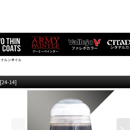
シタデルカ
ファレホカラー
アーミーペインター
IL ナルンオイル
[
24-14
]