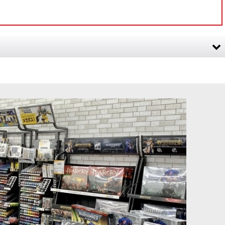
H TEARERS RED
[シタデルカラー：CONTRAST] FYRESLAYER FLESH フ
]
ァイアスレイヤー・フレッシュ
[
29-31
]
980
円
(税込)