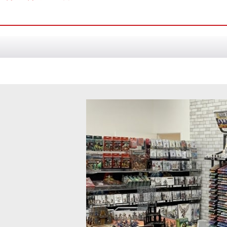
：CONTRAST] MAGOS PURPLE マゴ
[シタデルカラー：CONTRAST] FLES
[
29-16
]
フレッシュテアラー・レッド
[
29-13
980
円
(税込)