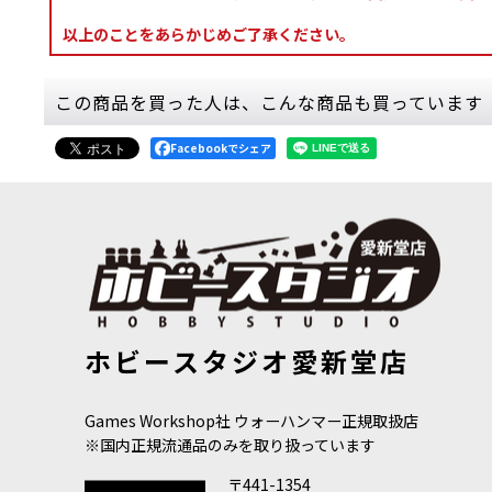
以上のことをあらかじめご了承ください。
この商品を買った人は、こんな商品も買っています
Facebookでシェア
[シタデルカラー：CONTRAST] APOTHECARY WHITE
[シタデルカラー
ホビースタジオ愛新堂店
アポセカリー・ホワイト
[
29-34
]
ス・パープル
980
円
(税込)
980
円
(税込)
Games Workshop社 ウォーハンマー正規取扱店
※国内正規流通品のみを取り扱っています
〒441-1354