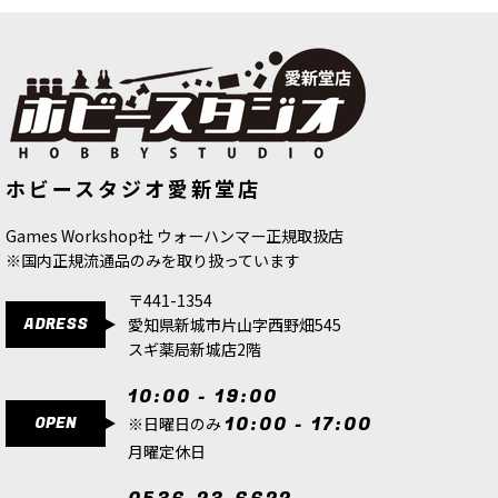
[シタデル：ベース：AGE OF
[シタデル：ベース：AGE OF
ホビースタジオ愛新堂店
SIGMAR] シャッタード・ドミニオン
SIGMAR] シャッタード・ドミニオン
40mm ＆ 65mm ラウンドベース
[
66-
ラージベースディテールキット
[
66-
97
]
99
]
Games Workshop社 ウォーハンマー正規取扱店
5,700
円
(税込)
5,700
円
(税込)
※国内正規流通品のみを取り扱っています
〒441-1354
ADRESS
愛知県新城市片山字西野畑545
スギ薬局新城店2階
10:00 - 19:00
OPEN
10:00 - 17:00
※日曜日のみ
月曜定休日