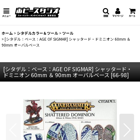
メニュー
検索
マイページ
カート
ホーム
>
シタデルカラー＆ツール
>
ツール
>
[シタデル：ベース：AGE OF SIGMAR] シャッタード・ドミニオン 60mm ＆
90mm オーバルベース
[シタデル：ベース：AGE OF SIGMAR] シャッタード・
ドミニオン 60mm ＆ 90mm オーバルベース
[
66-98
]