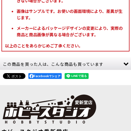
きない場合がございます。
画像はサンプルです。お使いの画面環境により、差異が生
じます。
メーカーによるパッケージデザインの変更により、実際の
商品と商品画像が異なる場合がございます。
以上のことをあらかじめご了承ください。
この商品を買った人は、こんな商品も買っています
Facebookでシェア
[スケイヴン] サンカール（ボーンリッ
[ヘルスミス・オヴ・ハシュット] イン
パー騎乗）
[
90-16
]
ファーナル・レイザー
[
82-02
]