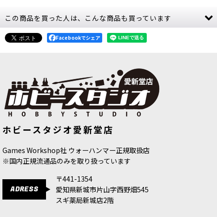
この商品を買った人は、こんな商品も買っています
Facebookでシェア
[デュカーリ] アーコン
[
45-26
]
[シタデルカラー：LAYER] PALLID
ホビースタジオ愛新堂店
WYCH FLESH パリッド・ウィッチ・
5,900
円
(税込)
フレッシュ
[
22-58
]
580
円
(税込)
Games Workshop社 ウォーハンマー正規取扱店
※国内正規流通品のみを取り扱っています
〒441-1354
ADRESS
愛知県新城市片山字西野畑545
スギ薬局新城店2階