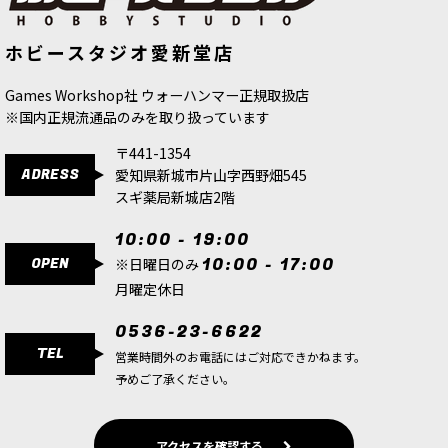
[ストームキャスト・エターナル] グリ
[オルク] ビーストスナッガ・ボゥイ
ホビースタジオ愛新堂店
フハウンド
[
96-31
]
[
50-51
]
4,800
円
(税込)
8,600
円
(税込)
Games Workshop社 ウォーハンマー正規取扱店
※国内正規流通品のみを取り扱っています
〒441-1354
ADRESS
愛知県新城市片山字西野畑545
スギ薬局新城店2階
10:00 - 19:00
OPEN
10:00 - 17:00
※日曜日のみ
月曜定休日
0536-23-6622
TEL
営業時間外のお電話にはご対応できかねます。
予めご了承ください。
アクセスを確認する