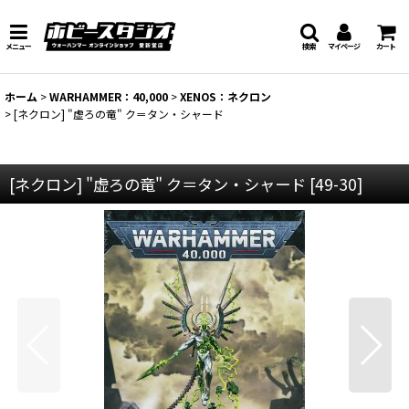
メニュー
検索
マイページ
カート
ホーム
>
WARHAMMER：40,000
>
XENOS：ネクロン
>
[ネクロン] "虚ろの竜" ク＝タン・シャード
[ネクロン] "虚ろの竜" ク＝タン・シャード
[
49-30
]