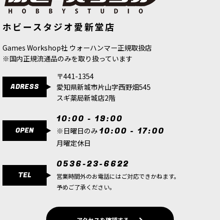
[オールク・ウォークラン] マンスキュ
[ネクロン] ク＝タン・シャード“夜を
ホビースタジオ愛新堂店
ワー・ボルトボゥイ
[
89-67
]
もたらす者”
[
49-50
]
8,000
円
(税込)
18,800
円
(税込)
Games Workshop社 ウォーハンマー正規取扱店
※国内正規流通品のみを取り扱っています
〒441-1354
ADRESS
愛知県新城市片山字西野畑545
スギ薬局新城店2階
10:00 - 19:00
OPEN
10:00 - 17:00
※日曜日のみ
月曜定休日
0536-23-6622
TEL
営業時間外のお電話にはご対応できかねます。
予めご了承ください。
アクセスを確認する