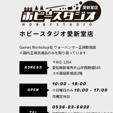
[ケイオス・スペースマリーン] ケイオス・ライノ
[
43-11
]
[シタデルカラー
ホビースタジオ愛新堂店
アグレラン・
8,000
円
(税込)
980
円
(税込)
Games Workshop社 ウォーハンマー正規取扱店
※国内正規流通品のみを取り扱っています
〒441-1354
ADRESS
愛知県新城市片山字西野畑545
スギ薬局新城店2階
10:00 - 19:00
OPEN
10:00 - 17:00
※日曜日のみ
月曜定休日
0536-23-6622
TEL