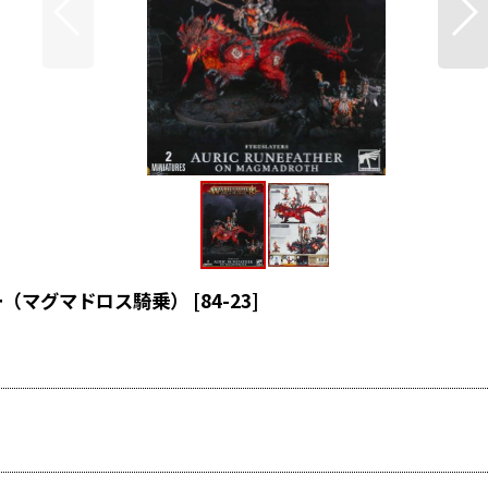
ー（マグマドロス騎乗）
[
84-23
]