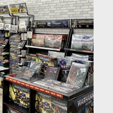
ブラス・スコーピオン
[ブレイド・オヴ・コーン] ブラッドサースター
[
97-27
]
24,100
円
(税込)