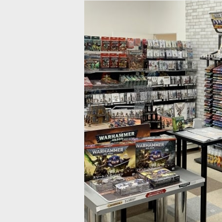
：TECHNICAL] AGRELLAN BADLAND
[ウォーハンマーカラー：LAYER] 
バッドランド
[
27-23
]
[
22-65
]
580
円
(税込)