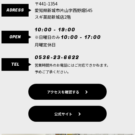
突撃を受け止めるために長い槍を使い、密接した
〒441-1354
隊列で戦う。ルミネス・レルムロードの最前線を
ADRESS
愛知県新城市片山字西野畑545
担うこのユニットは、敵の攻撃を撃退したり、オ
ブジェクトを支配するのに…
スギ薬局新城店2階
10:00 - 19:00
★[ルミネス・レルムロード] フラカン・ウインド
OPEN
10:00 - 17:00
チャージャー
[
87-21
]
※日曜日のみ
10,000
円
(税込)
月曜定休日
1点
0536-23-6622
「フラカン・ウインドチャージャー」は、軽快な
TEL
ツリーランナー・スティードに乗り平原を駆け抜
営業時間外のお電話にはご対応できかねます。
け、猛スピードで移動しながらも弓の名手のよう
予めご了承ください。
に正確に矢を放つ。「アウララーン・センチネ
ル」のように大量の矢を放つ…
アクセスを確認する
公式サイト