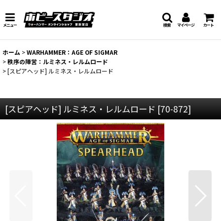
メニュー
検索
マイページ
カート
ホーム
>
WARHAMMER：AGE OF SIGMAR
>
秩序の陣営：ルミネス・レルムロード
>
[スピアヘッド] ルミネス・レルムロード
[スピアヘッド] ルミネス・レルムロード
[
70-872
]