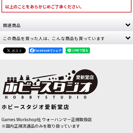
以上のことをあらかじめご了承ください。
関連商品
この商品を買った人は、こんな商品も買っています
[ルミネス・レルムロード] ヴァナーリ・オーララ
ン・センチネル
[
87-58
]
8,300
Facebookでシェア
円
(税込)
1点
弓の達人である「オーララン・センチネル」が矢
じりに力を注ぐとき、標的には死が訪れる。ルミ
ネス・レルムロードの優れた射撃部隊である彼ら
は、魔法で強化されているため、重装甲の相手に
も対応可能。また、スクリ…
[ルミネス・レルムロード] ヴァナーリ・オーララ
[スピアヘッド] ルミネス・レルムロー
[ナイトホーント] イージー・トゥ・ビ
ホビースタジオ愛新堂店
ド：フラカン先鋒隊
[
70-874
]
ルド ドレッドブレイド・ハロウ
[
71-
ン・ウォーデン
[
87-59
]
15
]
8,900
円
(税込)
4,100
円
(税込)
21,300
円
(税込)
Games Workshop社 ウォーハンマー正規取扱店
1点
※国内正規流通品のみを取り扱っています
「ヴァナーリ・オーララン・ウォーデン」は敵の