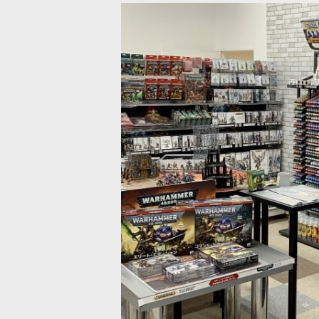
ター
[
66-63
]
ツールがリニューアル。新たなデザインのハンドルで持ちやすさと安全
ラシ] STC シェイド ブラシ L【人工毛】
[シタデル：モデリングツール] ヤス
2,300
円
(税込)
)
ツールがリニューアル。人間工学に基づいたデザインで持ちやすさと安