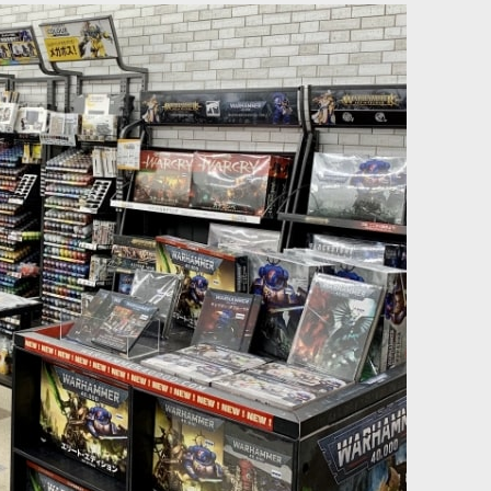
性が向上。小さく長くなった刃でパーツの切り取りもより正確
リセット
[
66-66
]
[シタデル：ブラシ] ドライ ブラシ L【天然毛】
[
63-20
]
1,900
円
(税込)
全性が向上。ホビーナイフ1点、替え刃6点、キャップ1点を収録。