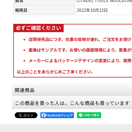
英名
CITADEL TOOLS: MOULDLI
発売日
2022年10月22日
店頭併売品につき、在庫の反映が遅れ、ご注文をお受け
画像はサンプルです。お使いの画面環境により、差異が
メーカーによるパッケージデザインの変更により、実際
以上のことをあらかじめご了承ください。
関連商品
この商品を買った人は、こんな商品も買っています
[ツール] ドリル
[
66-64
]
3,200
円
(税込)
Facebookでシェア
ただいま売り切れ中
シタデルミニチュアの制作にぴったりなシタデル
る際にも使用可。