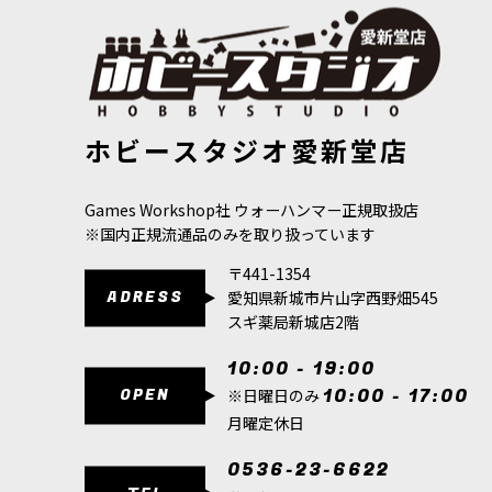
[ツール] スーパー・ファインディテール・カッ
5,100
円
(税込)
1点
シタデルミニチュアの制作にぴったりなシタデル
[シタデルカラー：BASE] ZANDRI DUST ザンドゥリ・ダ
[シタデル：ブ
ホビースタジオ愛新堂店
スト
[
21-16
]
[
63-04
]
に。
580
円
(税込)
1,650
円
(税込
[ツール] シタデル・ナイフ
[
66-61
]
Games Workshop社 ウォーハンマー正規取扱店
4,300
円
(税込)
※国内正規流通品のみを取り扱っています
1点
〒441-1354
シタデルミニチュアの制作にぴったりなシタデル
ADRESS
愛知県新城市片山字西野畑545
スギ薬局新城店2階
10:00 - 19:00
OPEN
10:00 - 17:00
※日曜日のみ
月曜定休日
0536-23-6622