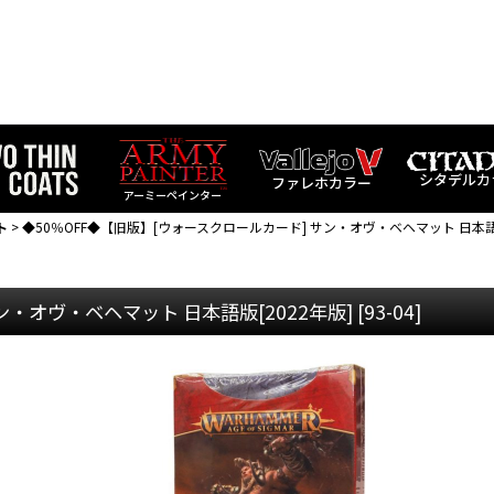
シタデルカ
ファレホカラー
アーミーペインター
ト
>
◆50％OFF◆【旧版】[ウォースクロールカード] サン・オヴ・ベヘマット 日本語版
ン・オヴ・ベヘマット 日本語版[2022年版]
[
93-04
]