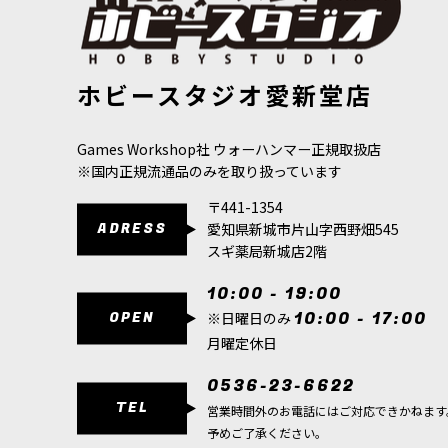
【陣営パック】グルームスパイト・ギット 日本語版
◆50％OFF
ホビースタジオ愛新堂店
[
74-11
]
ルダリ 日本
2,910
円
(税込)
1,835
円
(税込
希望小売価格
Games Workshop社 ウォーハンマー正規取扱店
※国内正規流通品のみを取り扱っています
〒441-1354
ADRESS
愛知県新城市片山字西野畑545
スギ薬局新城店2階
10:00 - 19:00
OPEN
10:00 - 17:00
※日曜日のみ
月曜定休日
0536-23-6622
TEL
営業時間外のお電話にはご対応できかねます
予めご了承ください。