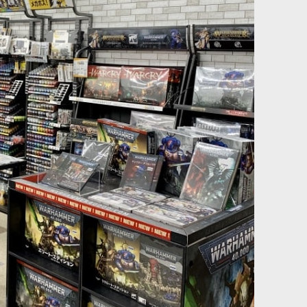
ンデックスカード] エー
[ウォースクロールカード] ディサイプル・オヴ・ティーン
本語版
[
72-68
]
チ 日本語版
[
83-46
]
4,900
円
(税込)