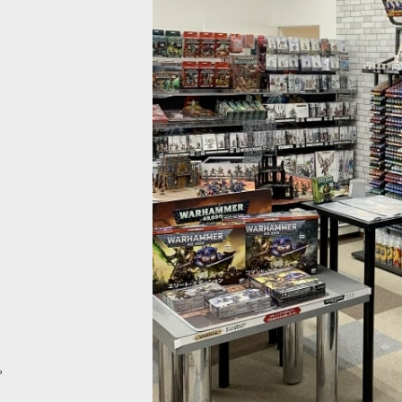
◆【旧版】[WH40Kインデックスカード] アエ
◆50%OFF◆【旧版】[WH40Kイ
語版
[
72-46
]
ジェント・オヴ・インペリウム 日
)
1,175
円
(税込)
:
3,670
円
希望小売価格
:
2,350
円
。