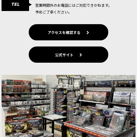
TEL
ー」スレイヴ・トゥ・ダークネスのリーダーユニ
営業時間外のお電話にはご対応できかねます。
ットとなるマルチパーツプラスチック製シタデル
予めご了承ください。
ミニチュア1体。暗闇の君主ベ＝ラコールのチャ
ンピオンであるキャラクタ…
アクセスを確認する
[スレイヴ・トゥ・ダークネス] ディーモンプリン
ス
[
83-64
]
12,800
円
(税込)
公式サイト
1点
ゲーム「ウォーハンマー：エイジ・オヴ・シグマ
ー」スレイヴ・トゥ・ダークネスのリーダーユニ
ット、またはゲーム「ウォーハンマー40,000」ケ
イオス・スペースマリーン／ワールドイーター／
サウザンド・サン／…
[スレイヴ・トゥ・ダークネス] オグロイド・セリ
ドン
[
83-63
]
9,900
円
(税込)
1点
ゲーム「ウォーハンマー：エイジ・オヴ・シグマ
ー」スレイヴ・トゥ・ダークネスのバトルライン