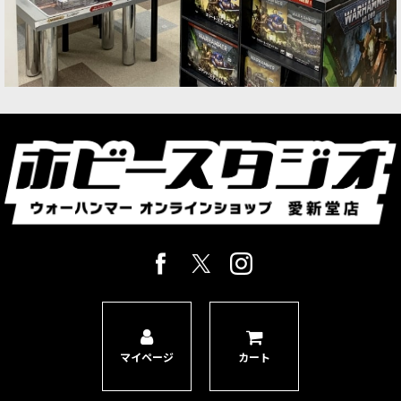
ユニットとなるマルチパーツプラスチック製シタ
デルミニチュア3体。ボックスセット「スレイ
ヴ・トゥ・ダークネス・アー…
[スレイヴ・トゥ・ダークネス] ケイオス・ナイト
[
83-09
]
9,900
円
(税込)
1点
ゲーム「ウォーハンマー：エイジ・オヴ・シグマ
ー」スレイヴ・トゥ・ダークネスのバトルライン
ユニットとなるマルチパーツプラスチック製プッ
シュフィット式シタデルミニチュア5体。ボック
スセット「スタートコレク…
[スレイヴ・トゥ・ダークネス] ケイオス・ウォリ
アー
[
83-06
]
9,300
円
(税込)
1点
ゲーム「ウォーハンマー：エイジ・オヴ・シグマ
マイページ
カート
ー」スレイヴ・トゥ・ダークネスのバトルライン
ユニットとなるマルチパーツプラスチック製シタ