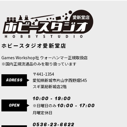
ゲーム「ウォーハンマー：エイジ・オヴ・シグマ
ー」スレイヴ・トゥ・ダークネスのマルチパーツ
プラスチック製シタデルミニチュア5体。ボック
スセット「スレイヴ・トゥ・ダークネス・アーミ
ーセット」に収録されてい…
[スレイヴ・トゥ・ダークネス] エグザルテッド・
[APファナティック]アンバースキン
[ストームキャスト・エターナル] スト
ホビースタジオ愛新堂店
[
WP3160
]
ームストライク・パラドール
[
96-67
]
ヒーロー・オヴ・ケイオス
[
83-67
]
650
円
(税込)
9,400
円
(税込)
5,900
円
(税込)
Games Workshop社 ウォーハンマー正規取扱店
ただいま売り切れ中
※国内正規流通品のみを取り扱っています
ゲーム「ウォーハンマー：エイジ・オヴ・シグマ
ー」スレイヴ・トゥ・ダークネスのリーダーユニ
〒441-1354
ットとなるマルチパーツプラスチック製シタデル
ADRESS
愛知県新城市片山字西野畑545
ミニチュア1体。頭部、武器、盾の鎖などのオプ
ションパーツも豊富に収録…
スギ薬局新城店2階
10:00 - 19:00
[スレイヴ・トゥ・ダークネス] “第一君主の懐刀”
OPEN
10:00 - 17:00
エターナス
[
83-66
]
※日曜日のみ
9,300
円
(税込)
月曜定休日
ただいま売り切れ中
0536-23-6622
ゲーム「ウォーハンマー：エイジ・オヴ・シグマ