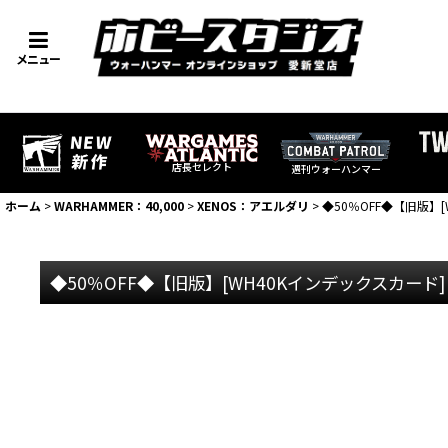
メニュー
店長セレクト
週刊ウォーハンマー
ホーム
>
WARHAMMER：40,000
>
XENOS：アエルダリ
>
◆50％OFF◆【旧版】
◆50％OFF◆【旧版】[WH40Kインデックスカード