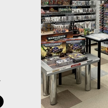
ー装備）
[
52-51
]
イ：シューゲンガン・ロード（グレ
ンマー騎乗）
[
06-207
]
)
9,300
円
(税込)
。