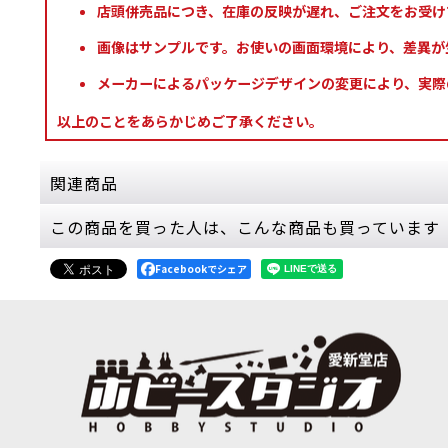
店頭併売品につき、在庫の反映が遅れ、ご注文をお受け
画像はサンプルです。お使いの画面環境により、差異が
メーカーによるパッケージデザインの変更により、実際
以上のことをあらかじめご了承ください。
関連商品
この商品を買った人は、こんな商品も買っています
◆50%OFF◆【旧版】[WH40Kインデックスカ
1,455
円
(税込)
Facebookでシェア
希望小売価格
:
2,910
円
1点
ゲーム「ウォーハンマー40,000」第10版で
（計25枚）。
[スピアヘッド] セラフォン：陽血の徘徊者
[
70-882
]
[アデプタ・