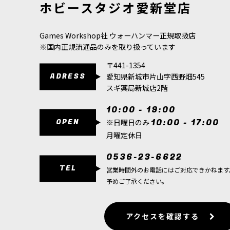
ホビースタジオ愛新堂店
ィンディクタ
21,300
円
(税込)
4,700
円
(税込
Games Workshop社 ウォーハンマー正規取扱店
※国内正規流通品のみを取り扱っています
〒441-1354
ADRESS
愛知県新城市片山字西野畑545
スギ薬局新城店2階
10:00 - 19:00
OPEN
10:00 - 17:00
※日曜日のみ
月曜定休日
0536-23-6622
TEL
営業時間外のお電話にはご対応できかねます
予めご了承ください。
アクセスを確認する