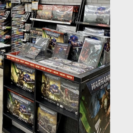
イトスピリット・ロ
ヴ・クェムリ：リッチプリースト
[
07-14
]
7,500
円
(税込)