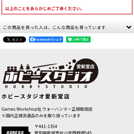
以上のことをあらかじめご了承ください。
この商品を買った人は、こんな商品も買っています
Facebookでシェア
[ファレホ：エクスプレスカラー] バッ
[ファレホ：エクスプレスカラー] ディ
ホビースタジオ愛新堂店
グオブボーンズ
[
72450
]
ープパープル
[
72409
]
495
円
(税込)
495
円
(税込)
Games Workshop社 ウォーハンマー正規取扱店
※国内正規流通品のみを取り扱っています
〒441-1354
ADRESS
愛知県新城市片山字西野畑545