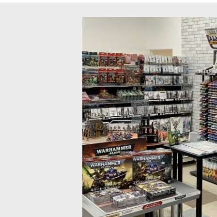
エクスプレスカラー] ストームブルー
[ファレホ：エクスプレスカラー] デ
[
72409
]
495
円
(税込)