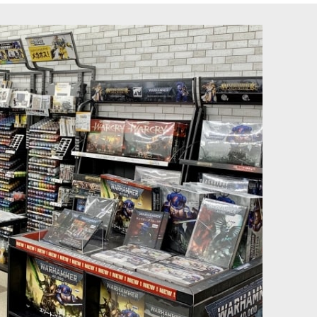
ィープパープル
[ファレホ：エクスプレスカラー] インペリアルイエロー
[
72403
]
495
円
(税込)