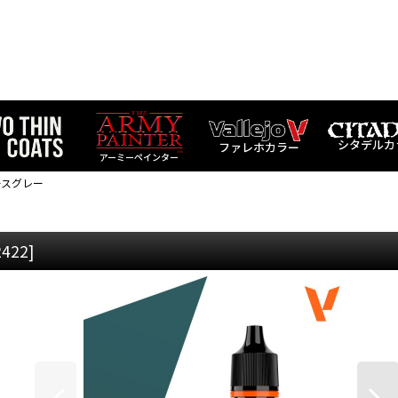
シタデルカ
ファレホカラー
アーミーペインター
ースグレー
2422
]