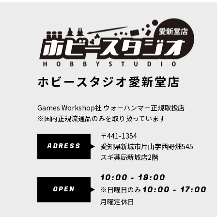
[ファレホ：エクスプレスカラー] マーシャンオレンジ
[ファレホ：
ホビースタジオ愛新堂店
[
72405
]
[
72412
]
495
円
(税込)
495
円
(税込)
Games Workshop社 ウォーハンマー正規取扱店
※国内正規流通品のみを取り扱っています
〒441-1354
ADRESS
愛知県新城市片山字西野畑545
スギ薬局新城店2階
10:00 - 19:00
OPEN
10:00 - 17:00
※日曜日のみ
月曜定休日