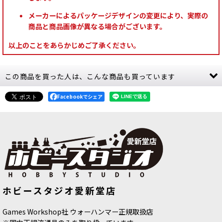
メーカーによるパッケージデザインの変更により、実際の
商品と商品画像が異なる場合がございます。
以上のことをあらかじめご了承ください。
この商品を買った人は、こんな商品も買っています
Facebookでシェア
[スピアヘッド] オシアーク・ボーンリ
[キルチーム：情景モデル] キルゾー
ホビースタジオ愛新堂店
ーパー： モーティザンの精鋭
[
70-
ン：墳墓惑星
[
103-99
]
942
]
23,000
円
(税込)
21,300
円
(税込)
Games Workshop社 ウォーハンマー正規取扱店