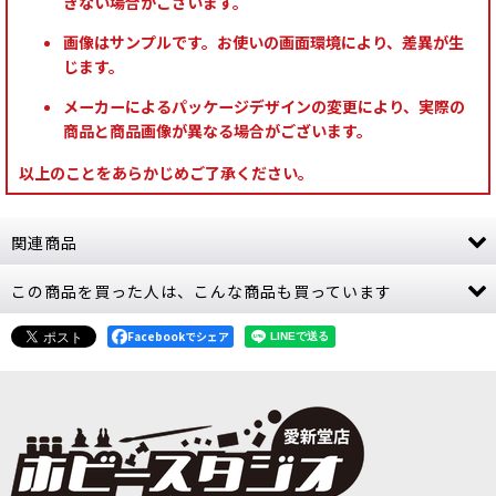
きない場合がございます。
画像はサンプルです。お使いの画面環境により、差異が生
じます。
メーカーによるパッケージデザインの変更により、実際の
商品と商品画像が異なる場合がございます。
以上のことをあらかじめご了承ください。
関連商品
この商品を買った人は、こんな商品も買っています
◆取り寄せ商品◆[オールドワールド] トゥームキ
ング・オヴ・クェムリ: ネクロスフィンクス
[
07-
06
]
Facebookでシェア
11,600
円
(税込)
ただいま売り切れ中
※【こちらの商品は「お取り寄せ商品」です】
※※ご注文前に必ずご確認ください※こちらの商
品は当店に在庫がないため、ご注文をいただいて
からメーカーに発注を行う「お取り寄せ商品」と
なります。ご注文後にメーカ…