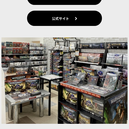
『Warhammer: The Old Wor…
[オールドワールド] トゥームキング・オヴ・クェ
公式サイト
ムリ：スケルトン・ウォリアー
[
07-09
]
12,300
円
(税込)
希望小売価格
:
12,800
円
1点
ゲーム「Warhammer: The Old World」トゥーム
キング・オヴ・クェムリの勢力のインファントリ
ユニットのマルチパーツプラスチック製シタデル
ミニチュア36体。近距離・遠距離武器のオプシ
ョ…
◆取り寄せ商品◆[オールドワールド] トゥームキ
ング・オヴ・クェムリ・エディション (ENG/英語
版)
[
07-01
]
43,400
円
(税込)
ただいま売り切れ中
※【こちらの商品は「お取り寄せ商品」です】
※※ご注文前に必ずご確認ください※こちらの商
品は当店に在庫がないため、ご注文をいただいて