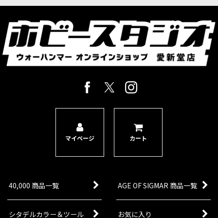
からメーカーに発注を行う「お取り寄せ商品」と
なります。ご注文後にメーカ…
[オールドワールド] トゥームキング・オヴ・クェ
ムリ：スケルトン・ホースメン
[
07-10
]
9,400
円
(税込)
希望小売価格
:
9,900
円
1点
ゲーム「Warhammer: The Old World」トゥーム
キング・オヴ・クェムリの勢力のキャヴァルリー
ユニットのマルチパーツプラスチック製シタデル
ミニチュア16体。近距離・遠距離武器のオプシ
ョ…
マイページ
カート
◆取り寄せ商品◆[オールドワールド] トゥームキ
ング・オヴ・クェムリ：スケルトン・チャリオッ
ト
[
07-11
]
12,800
円
(税込)
40,000 商品一覧
AGE OF SIGMAR 商品一覧
ただいま売り切れ中
ゲーム「Warhammer: The Old World」トゥーム
キング・オヴ・クェムリの勢力のチャリオットユ
シタデルカラー＆ツール
お気に入り
ニットのマルチパーツプラスチック製シタデルミ