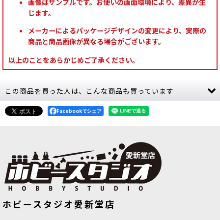
画像はサンプルです。お使いの画面環境により、差異が生
じます。
メーカーによるパッケージデザインの変更により、実際の
商品と商品画像が異なる場合がございます。
以上のことをあらかじめご了承ください。
この商品を買った人は、こんな商品も買っています
Facebookでシェア
[コンバットパトロール] リーグ・オ
[ファレホ：モデルカラー] コンティネ
ホビースタジオ愛新堂店
ヴ・ヴォータン
[
73-692
]
ンタルブルー
[
70754
]
23,500
円
(税込)
385
円
(税込)