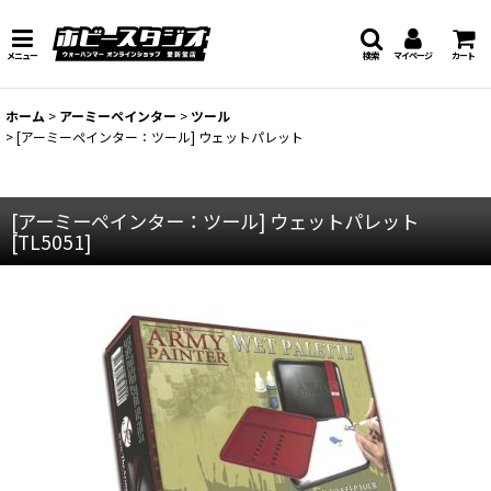
メニュー
検索
マイページ
カート
ホーム
>
アーミーペインター
>
ツール
>
[アーミーペインター：ツール] ウェットパレット
[アーミーペインター：ツール] ウェットパレット
[
TL5051
]