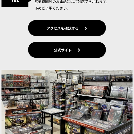
TEL
タデルミニチュア5体。カンパニー・ヒーロー4
営業時間外のお電話にはご対応できかねます。
体、キャプテン1体を制作可能。個性的なスカッ
予めご了承ください。
ドやヒーローの制作…
[スペースマリーン] エリミネイター・スカッド
アクセスを確認する
[
48-93
]
8,600
円
(税込)
1点
公式サイト
射撃の名手である「エリミネイター」は、戦場の
影に潜み、ターゲットを探し出し、ピンポイント
の射撃で相手を倒す。ラス・フシルとボルトスナ
イパー・ライフルを装備しており、軍曹はインス
ティゲーター・ボルトカー…
[スペースマリーン] ジャンプパック・インターセ
ッサー
[
48-13
]
8,800
円
(税込)
1点
ゲーム「ウォーハンマー40,000」スペースマリー
ンの勢力にインファントリユニットとして加わる
マルチパーツプラスチック製シタデルミニチュア
5体。アクセサリー、頭部や腕部などのオプション