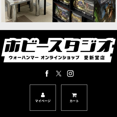
パーツも豊富に収…
[スペースマリーン] アグレッサー
[
48-69
]
8,600
円
(税込)
1点
敵兵が殺到する戦場の中心こそ「アグレッサー」
の本領が発揮される場所だ。火力支援ユニットと
して名高い「デヴァイスター」とは異なり、彼ら
は遠距離から重火器による支援砲撃を行うことは
しない。重装備を誇る彼ら…
マイページ
カート