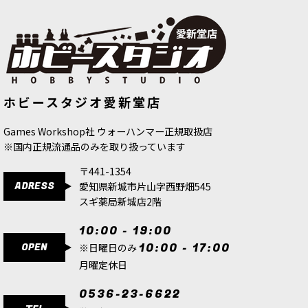
ゲーム「ウォーハンマー40,000」スペースマリー
ンの勢力の背景設定、アートワーク、塗装ミニチ
ュアの写真、ゲームルールを収録するファン必見
の一冊（216ページ）。データシート93種、スペ
ースマリーン・…
[スペースマリーン] デソレイション・スカッド
[ケイオス・スペースマリーン] トレイ
[スペースマリーン] インターセッサ
ホビースタジオ愛新堂店
ター・ガーズマン・スカッド
[
43-
ー・スカッド
[
48-75
]
[
48-74
]
107
]
9,300
円
(税込)
8,500
円
(税込)
7,500
円
(税込)
Games Workshop社 ウォーハンマー正規取扱店
1点
※国内正規流通品のみを取り扱っています
ゲーム「ウォーハンマー40,000」スペースマリー
ンの勢力に加わるマルチパーツプラスチック製シ
〒441-1354
タデルミニチュア5体。ボックスセット『スペース
ADRESS
愛知県新城市片山字西野畑545
マリーン：打撃部隊アガストゥス』に収録されて
いたミニチュアが…
スギ薬局新城店2階
10:00 - 19:00
[スペースマリーン] 戦団の英雄たち
[
48-08
]
OPEN
10:00 - 17:00
※日曜日のみ
9,900
円
(税込)
月曜定休日
1点
ゲーム「ウォーハンマー40,000」スペースマリー
0536-23-6622
ンの勢力に加わるマルチパーツプラスチック製シ